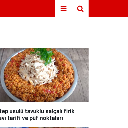
tep usulü tavuklu salçalı firik
avı tarifi ve püf noktaları