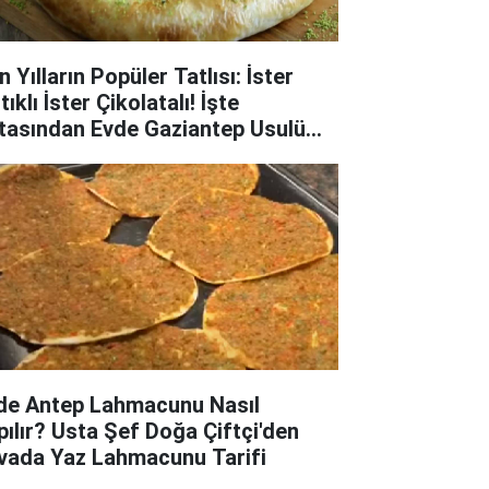
 Yılların Popüler Tatlısı: İster
tıklı İster Çikolatalı! İşte
tasından Evde Gaziantep Usulü
mit Katmer Tarifi
de Antep Lahmacunu Nasıl
pılır? Usta Şef Doğa Çiftçi'den
vada Yaz Lahmacunu Tarifi