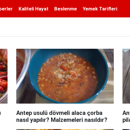
berler
Kaliteli Hayat
Beslenme
Yemek Tarifleri
ı
Antep usulü dövmeli alaca çorba
An
nasıl yapılır? Malzemeleri nasıldır?
pil