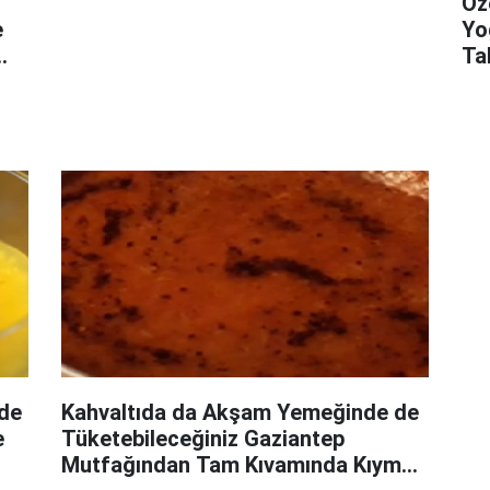
Öz
e
Yo
Ta
rde
Kahvaltıda da Akşam Yemeğinde de
e
Tüketebileceğiniz Gaziantep
Mutfağından Tam Kıvamında Kıymalı