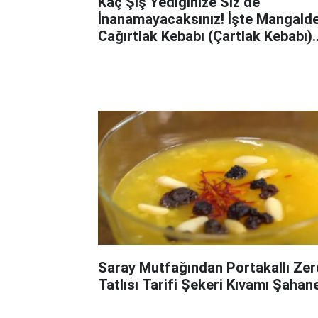
Kaç Şiş Yediğinize Siz de
İnanamayacaksınız! İşte Mangald
Cağırtlak Kebabı (Çartlak Kebabı)
Tarifi
Saray Mutfağından Portakallı Ze
Tatlısı Tarifi Şekeri Kıvamı Şahan