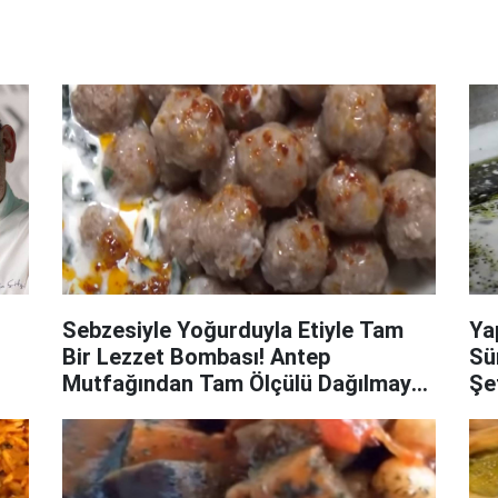
Sebzesiyle Yoğurduyla Etiyle Tam
Ya
Bir Lezzet Bombası! Antep
Sü
Mutfağından Tam Ölçülü Dağılmayan
Şe
Cacıklı Arap Köftesi Tarifi
Yu