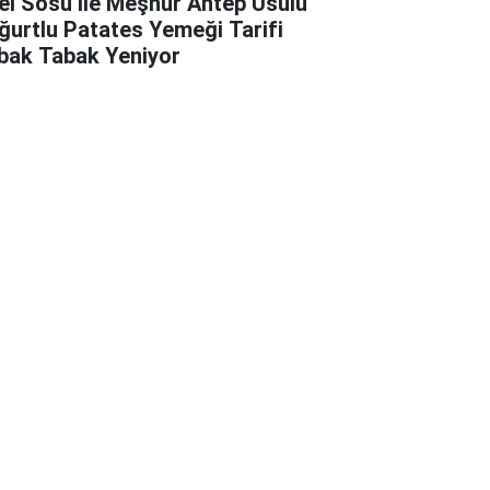
el Sosu ile Meşhur Antep Usulü
ğurtlu Patates Yemeği Tarifi
bak Tabak Yeniyor