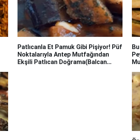
Patlıcanla Et Pamuk Gibi Pişiyor! Püf
Bu
Noktalarıyla Antep Mutfağından
Pe
Ekşili Patlıcan Doğrama(Balcan
Mu
Doğrama) Tarifi
Şe