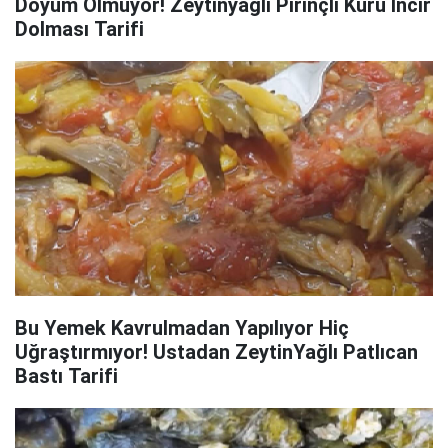
Doyum Olmuyor! Zeytinyağlı Pirinçli Kuru İncir
Dolması Tarifi
Bu Yemek Kavrulmadan Yapılıyor Hiç
Uğraştırmıyor! Ustadan ZeytinYağlı Patlıcan
Bastı Tarifi