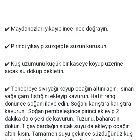
✔️ Maydanozları yıkayıp ince ince doğrayın.
✔️ Pirinci yıkayıp süzgeçte süzün kurusun.
✔️ Kuş üzümünü küçük bir kaseye koyup üzerine
sıcak su döküp bekletin.
✔️ Tencereye sıvı yağı koyup ocağın altını açın. Isınan
yağa çam fıstığını ekleyip kavurun. Hafif rengi
dönünce soğanı ilave edin. Soğanı karıştıra karıştıra
kavurun. Soğan pembeleşince pirinci ekleyip 2
dakika da o şekilde kavurun. Tuzunu, baharatını
dökün. 1 çay bardağın sıcak suyu da ekleyip ocağın
altını kısın. Tamamen suyu çekince süzdüğünüz kuş