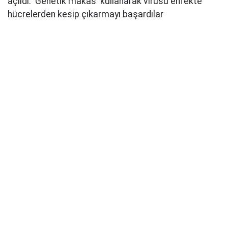
açıldı. 'Genetik makas' kullanarak virüsü enfekte
hücrelerden kesip çıkarmayı başardılar