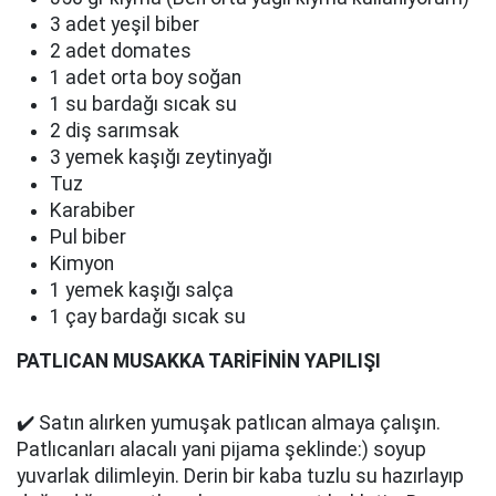
3 adet yeşil biber
2 adet domates
1 adet orta boy soğan
1 su bardağı sıcak su
2 diş sarımsak
3 yemek kaşığı zeytinyağı
Tuz
Karabiber
Pul biber
Kimyon
1 yemek kaşığı salça
1 çay bardağı sıcak su
PATLICAN MUSAKKA TARİFİNİN YAPILIŞI
✔️ Satın alırken yumuşak patlıcan almaya çalışın.
Patlıcanları alacalı yani pijama şeklinde:) soyup
yuvarlak dilimleyin. Derin bir kaba tuzlu su hazırlayıp