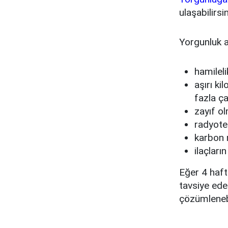
ulaşabilirsin
Yorgunluk a
hamileli
aşırı ki
fazla ça
zayıf ol
radyote
karbon 
ilaçların
Eğer 4 haft
tavsiye ede
çözümlenebil