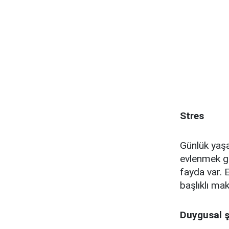
Stres
Günlük yaşa
evlenmek gi
fayda var. E
başlıklı mak
Duygusal 