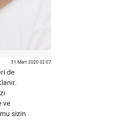
31 Mart 2020 02:07
ri de
lanır.
zı
e ve
umu sizin