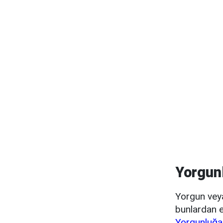
Yorgunl
Yorgun veya
bunlardan en
Yorgunluğa 