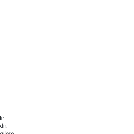
ır
dir.
gilere