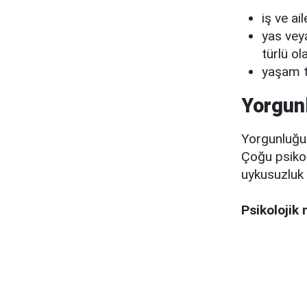
iş ve ai
yas veya
türlü ol
yaşam ta
Yorgunl
Yorgunluğun
Çoğu psikol
uykusuzluk 
Psikolojik 