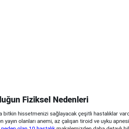
uğun Fiziksel Nedenleri
 bitkin hissetmenizi sağlayacak çeşitli hastalıklar vard
 yayın olanları anemi, az çalışan tiroid ve uyku apnesi
neden olan 10 hastalık
makalemizden daha detaylı bil