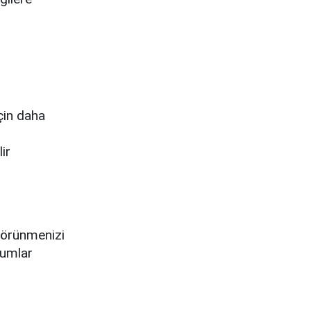
çin daha
ir
görünmenizi
rumlar