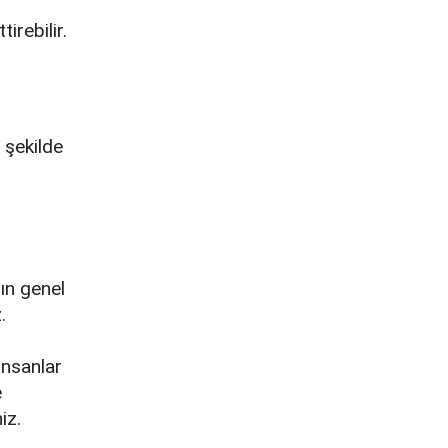
irebilir.
 şekilde
ın genel
.
insanlar
e
iz.