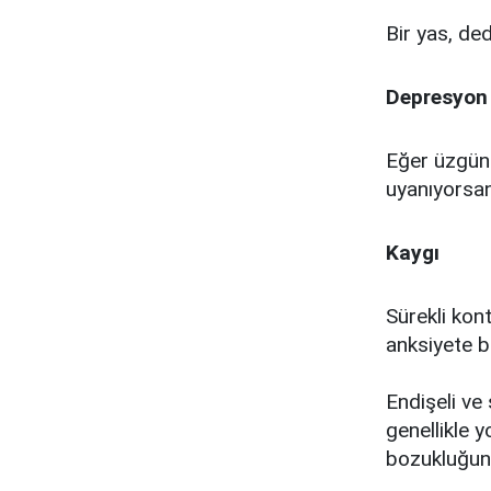
Bir yas, ded
Depresyon
Eğer üzgün 
uyanıyorsan
Kaygı
Sürekli kon
anksiyete b
Endişeli ve 
genellikle 
bozukluğuna