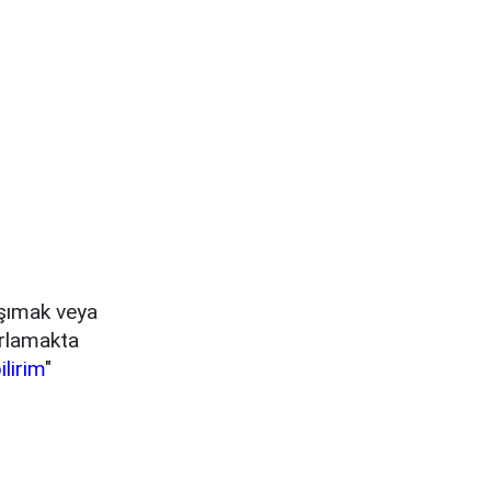
aşımak veya
ırlamakta
ilirim
"