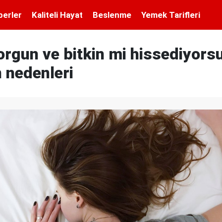
berler
Kaliteli Hayat
Beslenme
Yemek Tarifleri
orgun ve bitkin mi hissediyorsu
 nedenleri