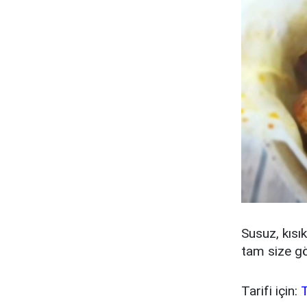
Susuz, kısı
tam size gö
Tarifi için:
T