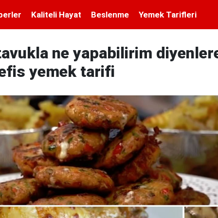
berler
Kaliteli Hayat
Beslenme
Yemek Tarifleri
vukla ne yapabilirim diyenlere
nefis yemek tarifi