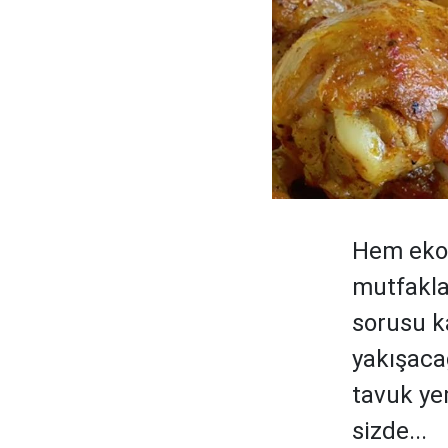
Hem ekon
mutfaklar
sorusu ka
yakışaca
tavuk ye
sizde...