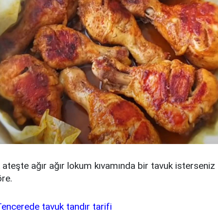
k ateşte ağır ağır lokum kıvamında bir tavuk isterseniz 
re.
encerede tavuk tandır tarifi