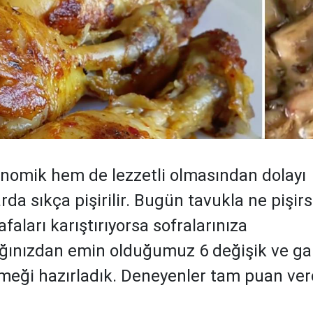
omik hem de lezzetli olmasından dolayı
da sıkça pişirilir. Bugün tavukla ne pişi
faları karıştırıyorsa sofralarınıza
ğınızdan emin olduğumuz 6 değişik ve gar
meği hazırladık. Deneyenler tam puan verd