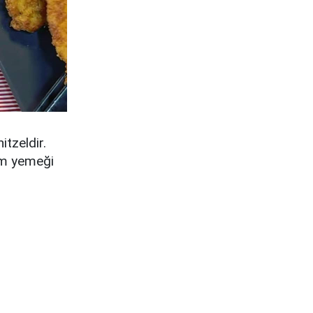
itzeldir.
am yemeği