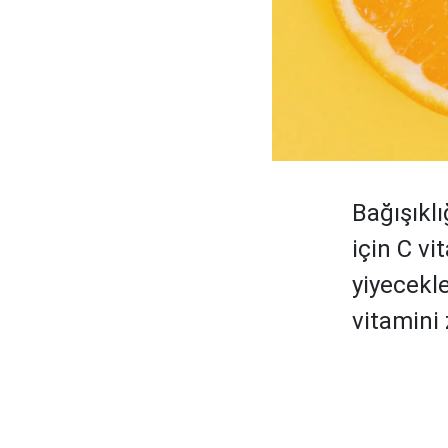
Bağışıkl
için C vi
yiyecekl
vitamini 