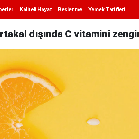
berler
Kaliteli Hayat
Beslenme
Yemek Tarifleri
takal dışında C vitamini zengi