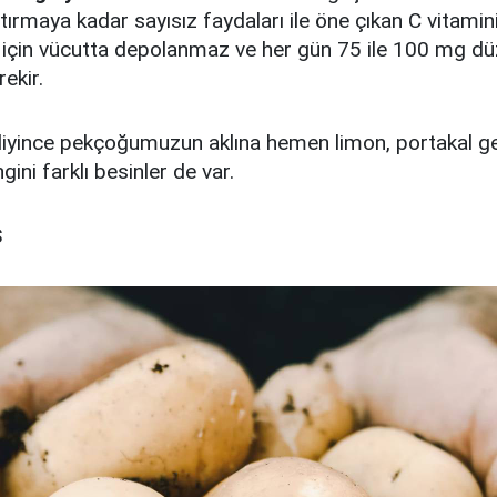
rtırmaya kadar sayısız faydaları ile öne çıkan C vitamin
için vücutta depolanmaz ve her gün 75 ile 100 mg dü
ekir.
diyince pekçoğumuzun aklına hemen limon, portakal g
gini farklı besinler de var.
S