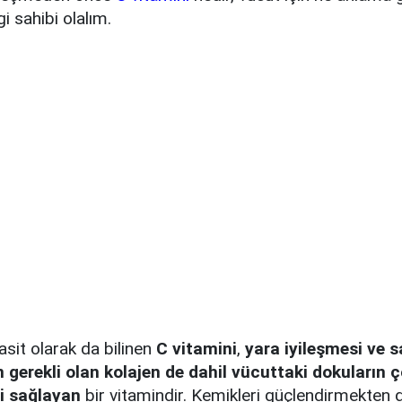
gi sahibi olalım.
sit olarak da bilinen
C vitamini
,
yara iyileşmesi ve s
n gerekli olan kolajen de dahil vücuttaki dokuların
i sağlayan
bir vitamindir. Kemikleri güçlendirmekten 