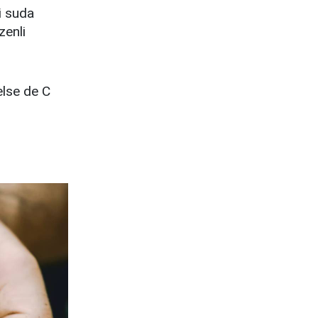
i suda
zenli
else de C