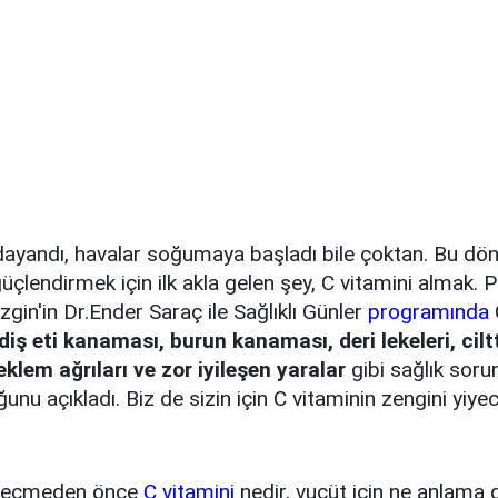
dayandı, havalar soğumaya başladı bile çoktan. Bu d
güçlendirmek için ilk akla gelen şey, C vitamini almak. P
gin'in Dr.Ender Saraç ile Sağlıklı Günler
programında
diş eti kanaması, burun kanaması, deri lekeleri, cilt
eklem ağrıları ve zor iyileşen yaralar
gibi sağlık soru
nu açıkladı. Biz de sizin için C vitaminin zengini yiyec
 geçmeden önce
C vitamini
nedir, vucüt için ne anlama g