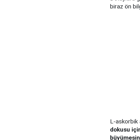
biraz ön bil
L-askorbik a
dokusu içi
büyümesin