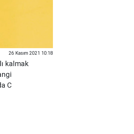
26 Kasım 2021 10:18
lı kalmak
angi
da C