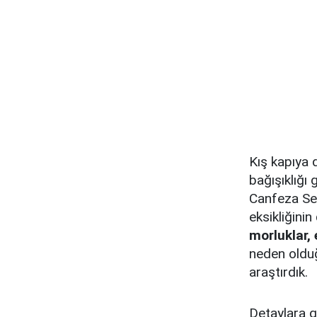
Kış kapıya 
bağışıklığı 
Canfeza Sez
eksikliğinin
morluklar, 
neden olduğu
araştırdık.
Detaylara