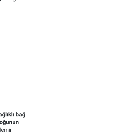
ağlıklı bağ
 çoğunun
demir