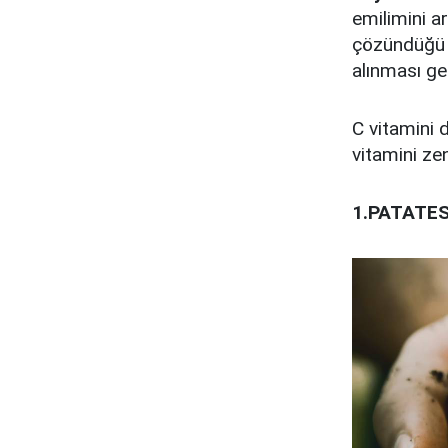
emilimini a
çözündüğü 
alınması ger
C vitamini 
vitamini zen
1.PATATE