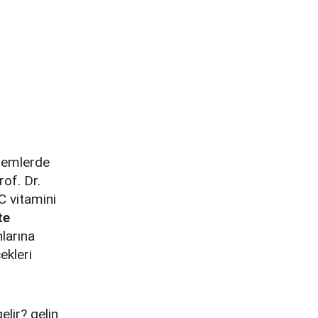
önemlerde
rof. Dr.
C vitamini
te
nlarına
ekleri
elir? gelin