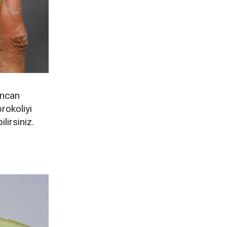
incan
rokoliyi
lirsiniz.