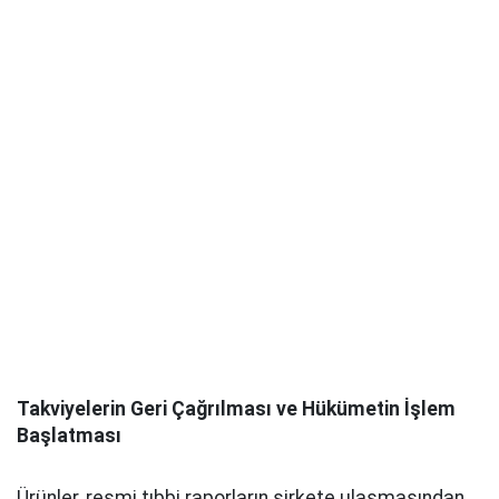
Takviyelerin Geri Çağrılması ve Hükümetin İşlem
Başlatması
Ürünler, resmi tıbbi raporların şirkete ulaşmasından