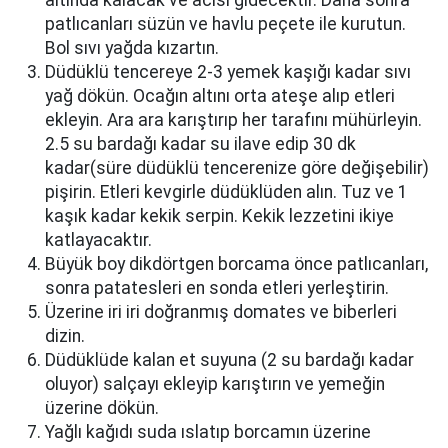
altında kalacak ve acısı gidecektir. Daha sonra
patlıcanları süzün ve havlu peçete ile kurutun.
Bol sıvı yağda kızartın.
Düdüklü tencereye 2-3 yemek kaşığı kadar sıvı
yağ dökün. Ocağın altını orta ateşe alıp etleri
ekleyin. Ara ara karıştırıp her tarafını mühürleyin.
2.5 su bardağı kadar su ilave edip 30 dk
kadar(süre düdüklü tencerenize göre değişebilir)
pişirin. Etleri kevgirle düdüklüden alın. Tuz ve 1
kaşık kadar kekik serpin. Kekik lezzetini ikiye
katlayacaktır.
Büyük boy dikdörtgen borcama önce patlıcanları,
sonra patatesleri en sonda etleri yerleştirin.
Üzerine iri iri doğranmış domates ve biberleri
dizin.
Düdüklüde kalan et suyuna (2 su bardağı kadar
oluyor) salçayı ekleyip karıştırın ve yemeğin
üzerine dökün.
Yağlı kağıdı suda ıslatıp borcamın üzerine