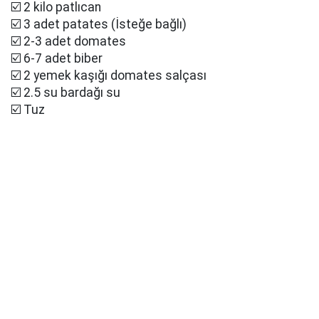
☑️ 2 kilo patlıcan
☑️ 3 adet patates (İsteğe bağlı)
☑️ 2-3 adet domates
☑️ 6-7 adet biber
☑️ 2 yemek kaşığı domates salçası
☑️ 2.5 su bardağı su
☑️ Tuz