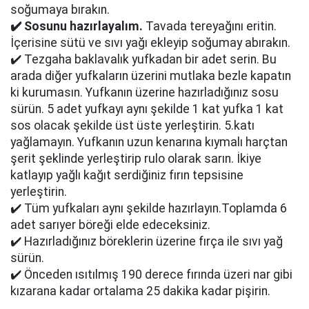
soğumaya bırakın.
✔️ Sosunu hazırlayalım.
Tavada tereyağını eritin.
İçerisine sütü ve sıvı yağı ekleyip soğumay abırakın.
✔️ Tezgaha baklavalık yufkadan bir adet serin. Bu
arada diğer yufkaların üzerini mutlaka bezle kapatın
ki kurumasın. Yufkanın üzerine hazırladığınız sosu
sürün. 5 adet yufkayı aynı şekilde 1 kat yufka 1 kat
sos olacak şekilde üst üste yerleştirin. 5.katı
yağlamayın. Yufkanın uzun kenarına kıymalı harçtan
şerit şeklinde yerleştirip rulo olarak sarın. İkiye
katlayıp yağlı kağıt serdiğiniz fırın tepsisine
yerleştirin.
✔️ Tüm yufkaları aynı şekilde hazırlayın.Toplamda 6
adet sarıyer böreği elde edeceksiniz.
✔️ Hazırladığınız böreklerin üzerine fırça ile sıvı yağ
sürün.
✔️ Önceden ısıtılmış 190 derece fırında üzeri nar gibi
kızarana kadar ortalama 25 dakika kadar pişirin.