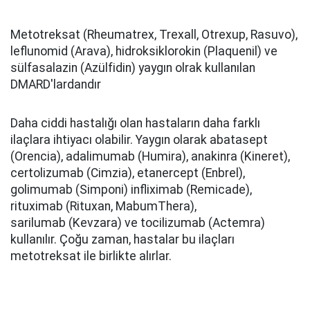
Metotreksat (Rheumatrex, Trexall, Otrexup, Rasuvo),
leflunomid (Arava), hidroksiklorokin (Plaquenil) ve
sülfasalazin (Azülfidin) yaygın olrak kullanılan
DMARD'lardandır
Daha ciddi hastalığı olan hastaların daha farklı
ilaçlara ihtiyacı olabilir. Yaygın olarak abatasept
(Orencia), adalimumab (Humira), anakinra (Kineret),
certolizumab (Cimzia), etanercept (Enbrel),
golimumab (Simponi) infliximab (Remicade),
rituximab (Rituxan, MabumThera),
sarilumab (Kevzara) ve tocilizumab (Actemra)
kullanılır. Çoğu zaman, hastalar bu ilaçları
metotreksat ile birlikte alırlar.