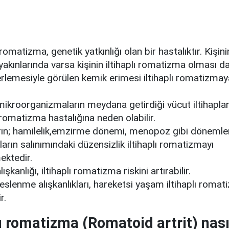
ı romatizma, genetik yatkınlığı olan bir hastalıktır. Kişini
akınlarında varsa kişinin iltihaplı romatizma olması da
lerlemesiyle görülen kemik erimesi iltihaplı romatizma
 mikroorganizmaların meydana getirdiği vücut iltihapla
ı romatizma hastalığına neden olabilir.
rın; hamilelik,emzirme dönemi, menopoz gibi dönemle
rın salınımındaki düzensizlik iltihaplı romatizmayı
ektedir.
ışkanlığı, iltihaplı romatizma riskini artırabilir.
eslenme alışkanlıkları, hareketsi yaşam iltihaplı romati
r.
lı romatizma (Romatoid artrit) nası