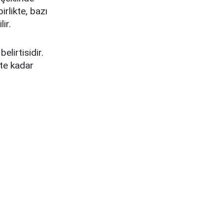
rlikte, bazı
ir.
elirtisidir.
ate kadar