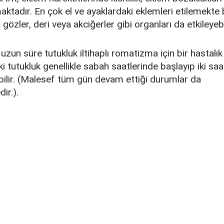
ktadır. En çok el ve ayaklardaki eklemleri etilemekte bi
özler, deri veya akciğerler gibi organları da etkileyebil
zun süre tutukluk iltihaplı romatizma için bir hastalık b
i tutukluk genellikle sabah saatlerinde başlayıp iki sa
lir. (Malesef tüm gün devam ettiği durumlar da
dir.).