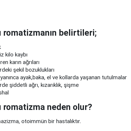
lı romatizmanın belirtileri;
k
z kilo kaybı
en karın ağrıları
deki şekil bozuklukları
yanınca ayak,baka, el ve kollarda yaşanan tutulmalar
de şiddetli ağrı, kızarıklık, şişme
shal
lı romatizma neden olur?
omazizma, otoimmün bir hastalıktır.