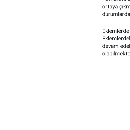
ortaya çıkma
durumlarda g
Eklemlerde u
Eklemlerdek
devam edebi
olabilmekte