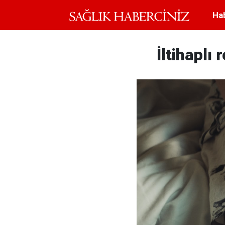
Ha
İltihaplı 