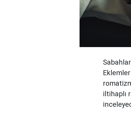
Sabahlar
Eklemleri
romatizm
iltihaplı
inceleye