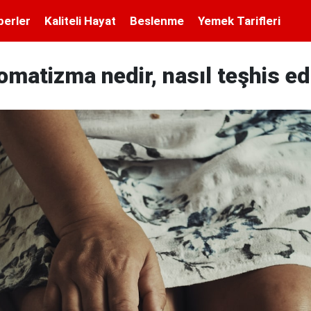
berler
Kaliteli Hayat
Beslenme
Yemek Tarifleri
romatizma nedir, nasıl teşhis edi