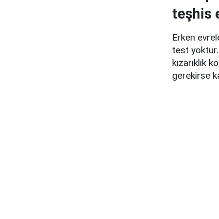
teşhis 
Erken evrele
test yoktur
kızarıklık k
gerekirse ka