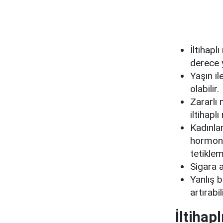
İltihapl
derece y
Yaşın i
olabilir.
Zararlı
iltihapl
Kadınla
hormonla
tetiklem
Sigara al
Yanlış b
artırabili
İltihap