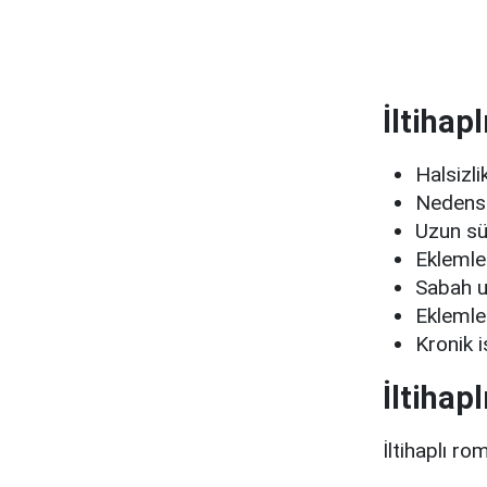
İltihap
Halsizli
Nedensi
Uzun sür
Eklemler
Sabah u
Eklemler
Kronik i
İltihap
İltihaplı r