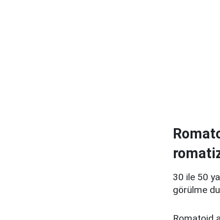
Romatoi
romati
30 ile 50 y
görülme du
Romatoid art