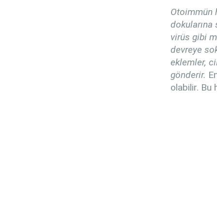
Otoimmün ha
dokularına 
virüs gibi 
devreye sok
eklemler, ci
gönderir.
En
olabilir. B