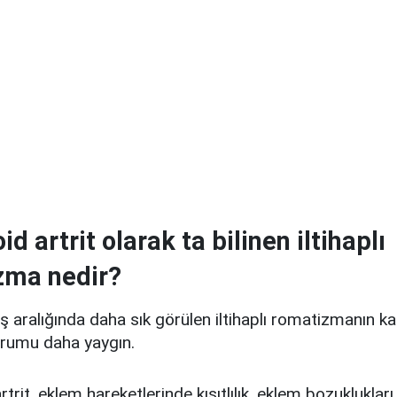
d artrit olarak ta bilinen iltihaplı
zma nedir?
aş aralığında daha sık görülen iltihaplı romatizmanın k
rumu daha yaygın.
rit, eklem hareketlerinde kısıtlılık, eklem bozuklukları