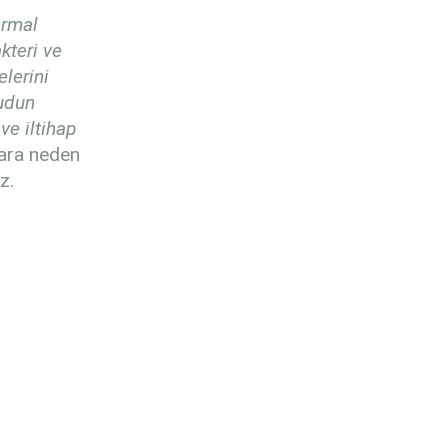
ormal
kteri ve
lerini
cudun
ve iltihap
ara neden
az.