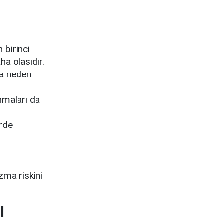
n birinci
ha olasıdır.
ya neden
nmaları da
rde
zma riskini
l