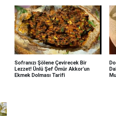
Do
Sofranızı Şölene Çevirecek Bir
Do
Lezzet! Ünlü Şef Ömür Akkor'un
Da
Ekmek Dolması Tarifi
Mu
Do