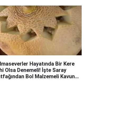
lması Tarifi
lmaseverler Hayatında Bir Kere
hi Olsa Denemeli! İşte Saray
tfağından Bol Malzemeli Kavun
lması Tarifi