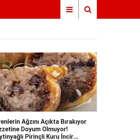
yenlerin Ağzını Açıkta Bırakıyor
zzetine Doyum Olmuyor!
tinyağlı Pirinçli Kuru İncir