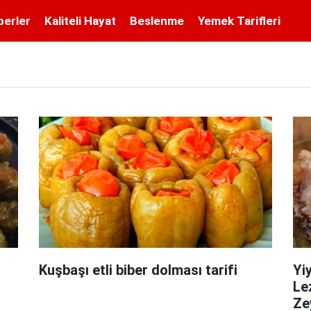
berler
Kaliteli Hayat
Beslenme
Yemek Tarifleri
Kuşbaşı etli biber dolması tarifi
Yi
Le
Zey