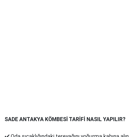
SADE ANTAKYA KÖMBESİ TARİFİ NASIL YAPILIR?
✔️ Oda sıcaklığındaki tereyağını yoğurma kabına alın.