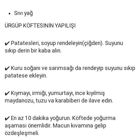
Sıvı yağ
ÜRGÜP KÖFTESİNİN YAPILIŞI
✔️ Patatesleri, soyup rendeleyin(çiğden). Suyunu
sıkıp derin bir kaba alın.
✔️ Kuru soğanı ve sarımsağı da rendeyip suyunu sıkıp
patatese ekleyin.
✔️ Kıymayı, irmiği, yumurtayı, ince kıyılmış
maydanozu, tuzu va karabiberi de ilave edin.
✔️ En az 10 dakika yoğurun. Köftede yoğurma
aşaması önemlidir. Macun kıvamına gelip
özdeşleşmeli.