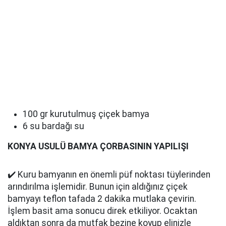
100 gr kurutulmuş çiçek bamya
6 su bardağı su
KONYA USULÜ BAMYA ÇORBASININ YAPILIŞI
✔️ Kuru bamyanın en önemli püf noktası tüylerinden
arındırılma işlemidir. Bunun için aldığınız çiçek
bamyayı teflon tafada 2 dakika mutlaka çevirin.
İşlem basit ama sonucu direk etkiliyor. Ocaktan
aldıktan sonra da mutfak bezine koyup elinizle