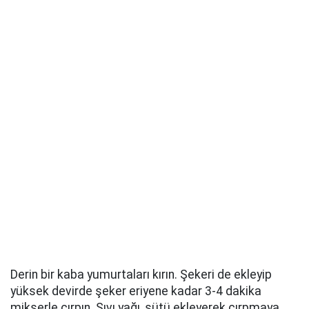
Derin bir kaba yumurtaları kırın. Şekeri de ekleyip
yüksek devirde şeker eriyene kadar 3-4 dakika
mikserle çırpın. Sıvı yağı, sütü ekleyerek çırpmaya