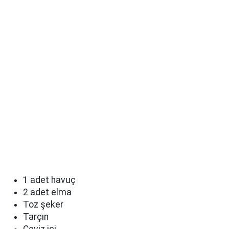
1 adet havuç
2 adet elma
Toz şeker
Tarçın