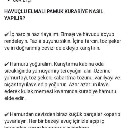
Ceviz içi
HAVUÇLU ELMALI PAMUK KURABİYE NASIL
YAPILIR?
✔️ İç harcını hazırlayalım. Elmayı ve havucu soyup
rendeleyin. Fazla suyunu sıkın. İçine tarcın, toz şeker
ve iri doğranmış cevizi de ekleyip karıştırın.
✔️ Hamuru yoğuralım. Karıştırma kabına oda
sıcaklığında yumuşamış tereyağını alın. Üzerine
yumurtayı, toz şekeri, kabartma tozunu, vanilyayı ve
nişastayı ilave edip yoğurun. Azar azar un ilave
ederek kulak memesi kıvamında kurabiye hamuru
elde edin.
✔️ Hamurdan cevizden biraz küçük parçalar koparıp
yuvarlayın. Her bir bezeyi avuç içinizle açıp iç