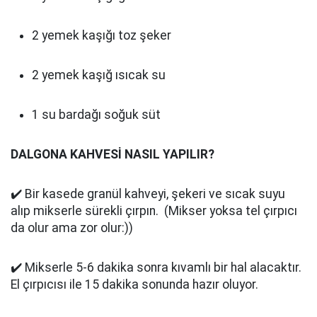
2 yemek kaşığı toz şeker
2 yemek kaşığ ısıcak su
1 su bardağı soğuk süt
DALGONA KAHVESİ NASIL YAPILIR?
✔️ Bir kasede granül kahveyi, şekeri ve sıcak suyu
alıp mikserle sürekli çırpın. (Mikser yoksa tel çırpıcı
da olur ama zor olur:))
✔️ Mikserle 5-6 dakika sonra kıvamlı bir hal alacaktır.
El çırpıcısı ile 15 dakika sonunda hazır oluyor.