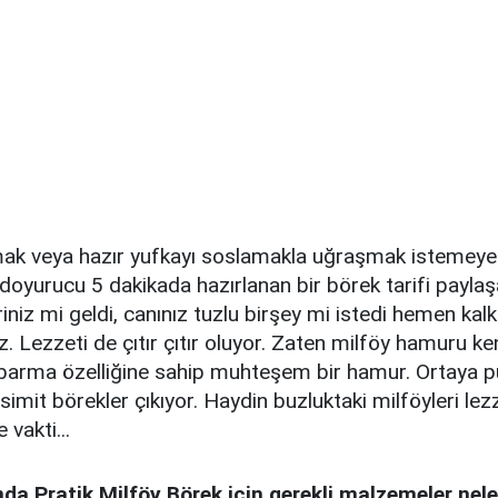
k veya hazır yufkayı soslamakla uğraşmak istemeye
doyurucu 5 dakikada hazırlanan bir börek tarifi paylaş
iniz mi geldi, canınız tuzlu birşey mi istedi hemen kalkı
iz. Lezzeti de çıtır çıtır oluyor. Zaten milföy hamuru ke
barma özelliğine sahip muhteşem bir hamur. Ortaya p
mit börekler çıkıyor. Haydin buzluktaki milföyleri lez
vakti...
da Pratik Milföy Börek için gerekli malzemeler nele