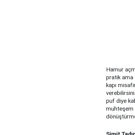
Hamur açma
pratik ama 
kapı misafir
verebilirsin
puf diye ka
muhteşem si
dönüştürme 
Simit Tadın