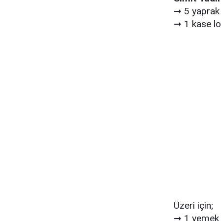
➞
5 yaprak
➞ 1
kase lo
Üzeri için;
➞
1 yemek 