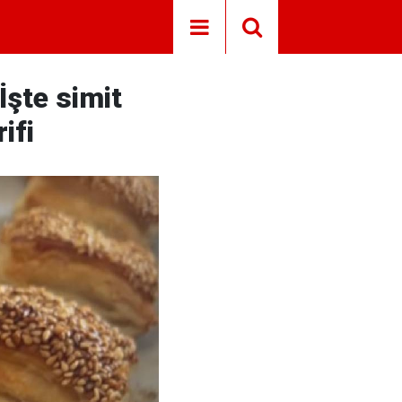
İşte simit
ifi