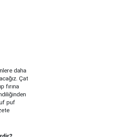
nlere daha
acağız. Çat
p fırına
ndiliğinden
uf puf
zete
rdir?