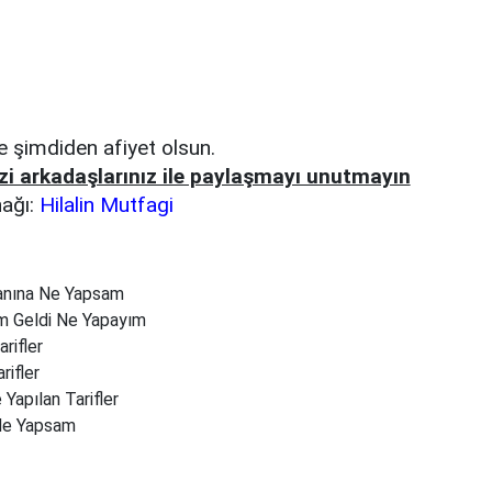
 şimdiden afiyet olsun.
zi arkadaşlarınız ile paylaşmayı unutmayın
nağı:
Hilalin Mutfagi
anına Ne Yapsam
im Geldi Ne Yapayım
arifler
rifler
 Yapılan Tarifler
Ne Yapsam