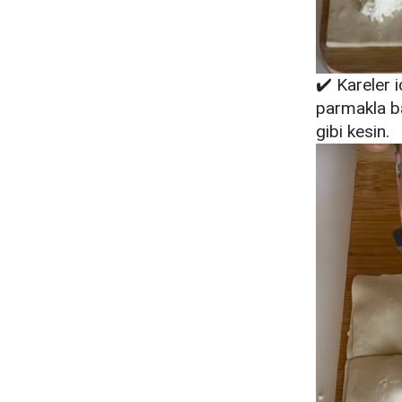
✔️ Kareler 
parmakla ba
gibi kesin.