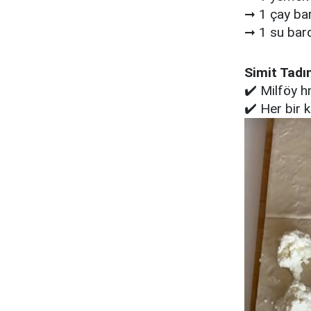
➞
1 çay ba
➞
1 su bar
Simit Tadın
✔️ Milföy h
✔️ Her bir k