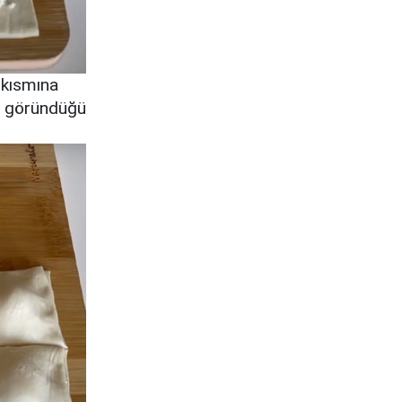
 kısmına
de göründüğü