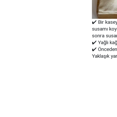
✔️ Bir kase
susamı koy
sonra susam
✔️ Yağlı kağ
✔️ Önceden ı
Yaklaşık ya