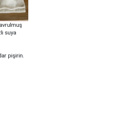
kavrulmuş
li suya
ar pişirin.