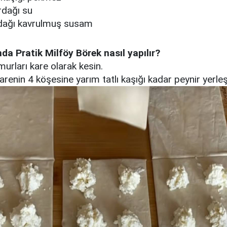
rdağı su
dağı kavrulmuş susam
da Pratik Milföy Börek nasıl yapılır?
murları kare olarak kesin.
arenin 4 köşesine yarım tatlı kaşığı kadar peynir yerleşt