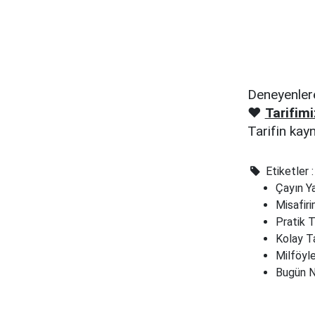
Deneyenlere
❤️
Tarifimi
Tarifin kay
Etiketler :
Çayın Y
Misafir
Pratik T
Kolay Ta
Milföyle
Bugün 