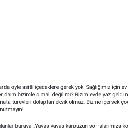
rda oyle asitli içeceklere gerek yok. Sağlığımız için ev
er daim bizimle olmalı değil mi? Bizim evde yaz geldi 
onata türevleri dolaptan eksik olmaz. Biz ne içersek ço
unutmayın!
lanlar buraya...Yavaş yavaş karpuzun sofralarımıza k