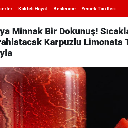
berler
Kaliteli Hayat
Beslenme
Yemek Tarifleri
ya Minnak Bir Dokunuş! Sıcakl
erahlatacak Karpuzlu Limonata T
yla