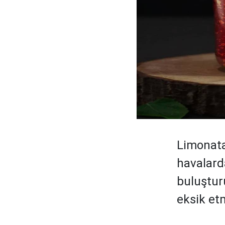
Limonata
havalarda
buluşturu
eksik et