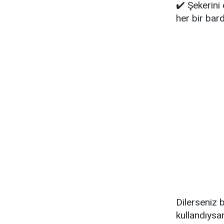
✔️ Şekerini
her bir bar
Dilerseniz 
kullandıysa