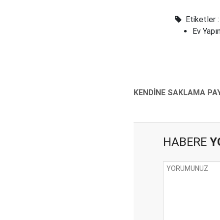
Etiketler :
Ev Yapı
HABERE
Y