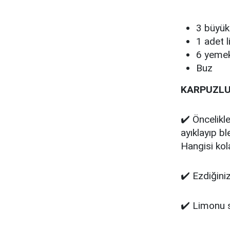
3 büyük
1 adet 
6 yemek
Buz
KARPUZLU 
✔️ Öncelikl
ayıklayıp bl
Hangisi kol
✔️ Ezdiğini
✔️ Limonu s