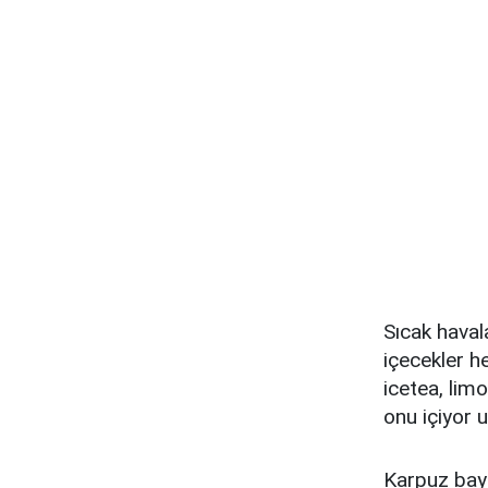
Sıcak havala
içecekler h
icetea, lim
onu içiyor 
Karpuz bayı