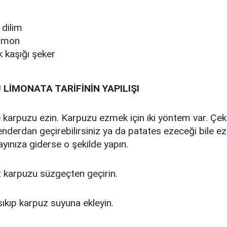
 dilim
limon
 kaşığı şeker
LİMONATA TARİFİNİN YAPILIŞI
e karpuzu ezin. Karpuzu ezmek için iki yöntem var. Çeki
enderdan geçirebilirsiniz ya da patates ezeceği bile eze
ayınıza giderse o şekilde yapın.
z karpuzu süzgeçten geçirin.
ıkıp karpuz suyuna ekleyin.