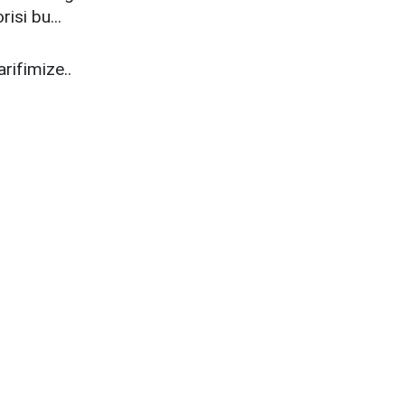
isi bu...
rifimize..