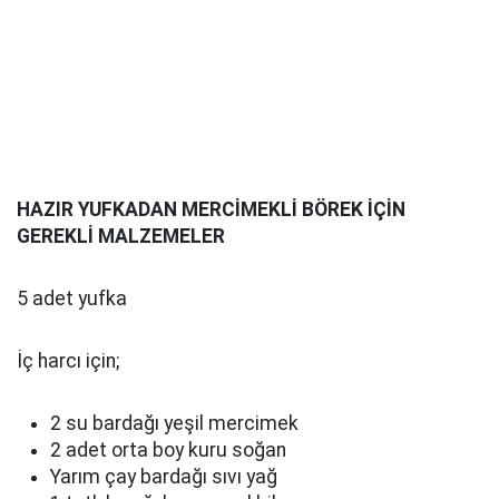
HAZIR YUFKADAN MERCİMEKLİ BÖREK İÇİN
GEREKLİ MALZEMELER
5 adet yufka
İç harcı için;
2 su bardağı yeşil mercimek
2 adet orta boy kuru soğan
Yarım çay bardağı sıvı yağ