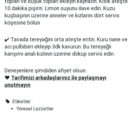
topları ve büyük topları ekleyin kaynatın. Kısık ateşte
10 dakika pişirin. Limon suyunu ilave edin. Kuzu
kuşbaşının üzerine anneler ve kızlarını dört servis
köşesine bölün
✔️ Tavada tereyağını orta ateşte eritin. Kuru nane ve
acı pulbiberi ekleyip 3dk kavurun. Bu tereyağlı
karışımı analı kızlının üzerine döküp servis edin.
Deneyenlere şimdiden afiyet olsun.
❤️
Tarifimizi arkadaşlarınız ile paylaşmayı
unutmayın
Etiketler :
Yöresel Lezzetler