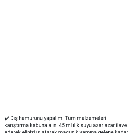
✔️ Dış hamurunu yapalım. Tüm malzemeleri
karıştırma kabuna alın. 45 ml ılık suyu azar azar ilave
ederek elinizi ıslatarak macun kıvamına gelene kadar