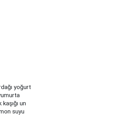
dağı yoğurt
yumurta
kaşığı un
imon suyu