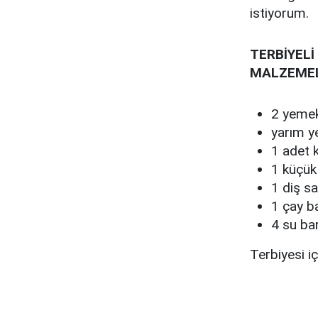
istiyorum.
TERBİYELİ
MALZEME
2 yemek k
yarım ye
1 adet k
1 küçük
1 diş s
1 çay b
4 su ba
Terbiyesi iç