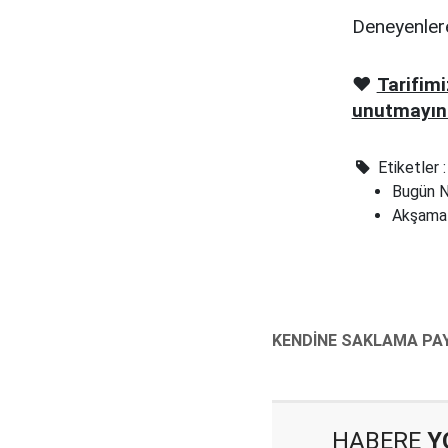
Deneyenlere
❤️
Tarifim
unutmayın
Etiketler :
Bugün N
Akşama
HABERE
Y