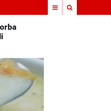
Çorba
i