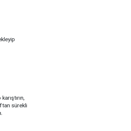
ekleyip
karıştırın,
ftan sürekli
.