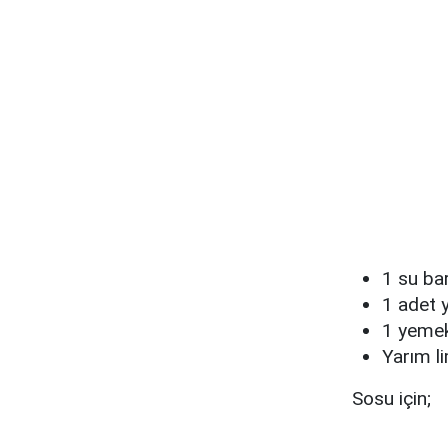
1 su bar
1 adet 
1 yemek 
Yarım l
Sosu için;