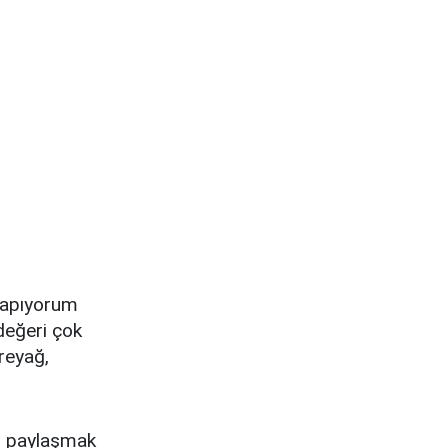
yapıyorum
değeri çok
reyağ,
ni paylaşmak