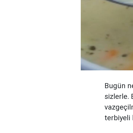
Bugün ne 
sizlerle
vazgeçil
terbiyeli