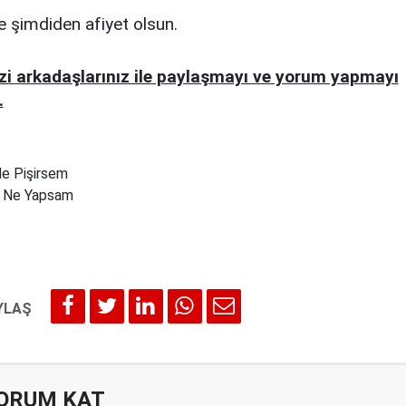
 şimdiden afiyet olsun.
izi arkadaşlarınız ile paylaşmayı ve yorum yapmayı
.
e Pişirsem
 Ne Yapsam
ORUM KAT