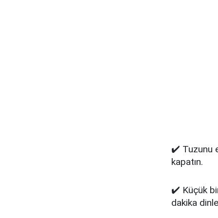
✔️ Tuzunu e
kapatın.
✔️ Küçük bi
dakika dinle