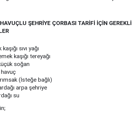
 HAVUÇLU ŞEHRİYE ÇORBASI TARİFİ İÇİN GEREKLİ
LER
aşığı sıvı yağı
mek kaşığı tereyağı
üçük soğan
 havuç
arımsak (İsteğe bağlı)
ardağı arpa şehriye
rdağı su
in;