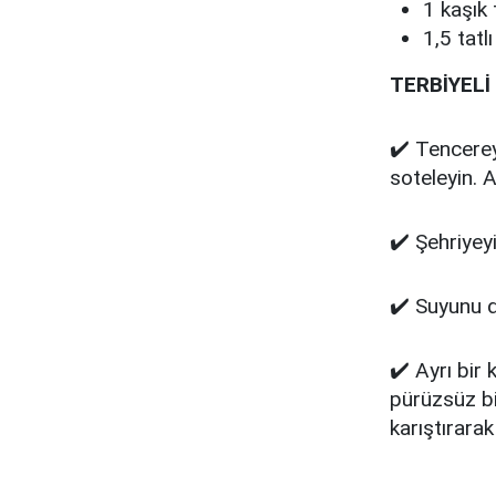
1 kaşık
1,5 tatlı
TERBİYELİ
✔️ Tencerey
soteleyin. 
✔️ Şehriyeyi
✔️ Suyunu d
✔️ Ayrı bir
pürüzsüz bi
karıştırara