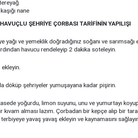
 tereyağ
 kaşığı nane
 HAVUÇLU ŞEHRİYE ÇORBASI TARİFİNİN YAPILIŞI
e yağı ve yemeklik doğradığınız soğanı ve sarımsağı 
Ardından havucu rendeleyip 2 dakika soteleyin.
 ekleyin.
a döküp şehriyeler yumuşayana kadar pişirin.
 kasede yoğurdu, limon suyunu, unu ve yumurtayı koyup 
r kıvam alması lazım. Çorbadan bir kepçe alıp bir tara
k terbiyeye yavaş yavaş ekleyin ve kaynamasını sağlayın