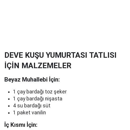
DEVE KUŞU YUMURTASI TATLISI
İÇİN MALZEMELER
Beyaz Muhallebi İçin:
1 çay bardağı toz şeker
1 çay bardağı nişasta
4 su bardağı süt
1 paket vanilin
İç Kısmı İçin: