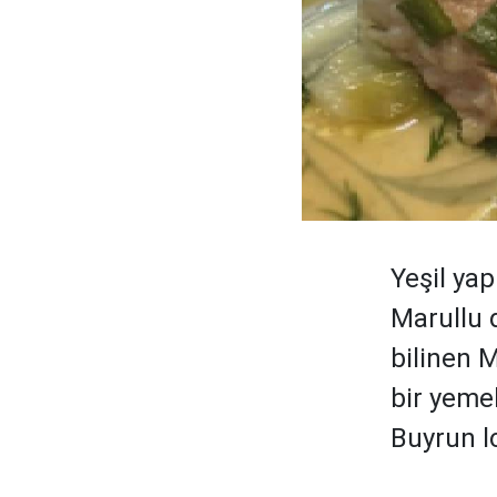
Yeşil ya
Marullu 
bilinen M
bir yemek
Buyrun l