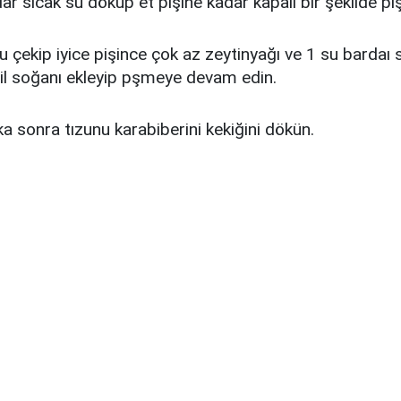
ar sıcak su döküp et pişine kadar kapalı bir şekilde piş
u çekip iyice pişince çok az zeytinyağı ve 1 su bardaı 
şil soğanı ekleyip pşmeye devam edin.
ka sonra tızunu karabiberini kekiğini dökün.