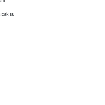
irin.
sıcak su