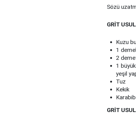
Sözü uzatm
GRİT USUL
Kuzu bu
1 deme
2 demet
1 büyük 
yeşil ya
Tuz
Kekik
Karabib
GRİT USUL