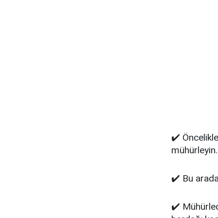
✔️ Öncelikle
mühürleyin.
✔️ Bu arada 
✔️ Mühürledi