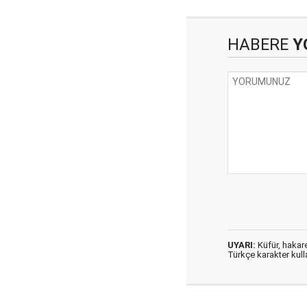
HABERE
Y
UYARI:
Küfür, hakaret
Türkçe karakter kul