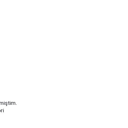
miştim.
ri