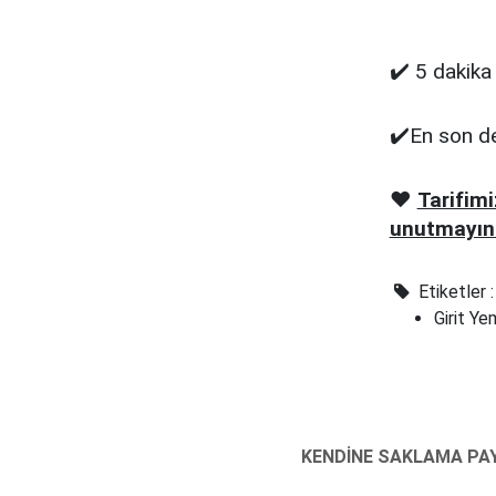
✔️ 5 dakika
✔️En son de
❤️
Tarifim
unutmayın
Etiketler :
Girit Ye