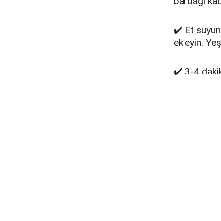
bardağı kad
✔️ Et suyun
ekleyin. Ye
✔️ 3-4 daki