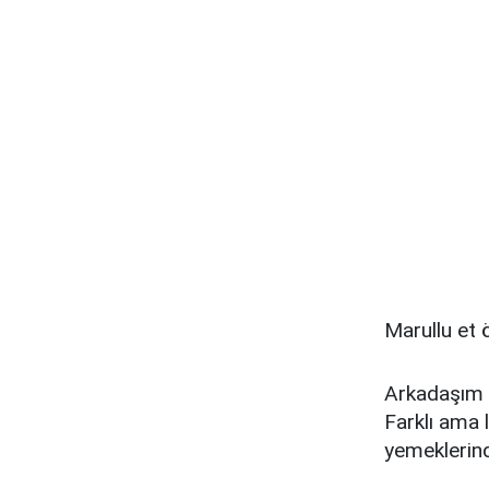
Marullu et ö
Arkadaşım b
Farklı ama 
yemeklerind