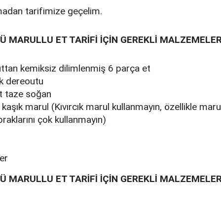
adan tarifimize geçelim.
Ü MARULLU ET TARİFİ İÇİN GEREKLİ MALZEMELE
ttan kemiksiz dilimlenmiş 6 parça et
k dereoutu
 taze soğan
kaşık marul (Kıvırcık marul kullanmayın, özellikle maru
praklarını çok kullanmayın)
er
Ü MARULLU ET TARİFİ İÇİN GEREKLİ MALZEMELE