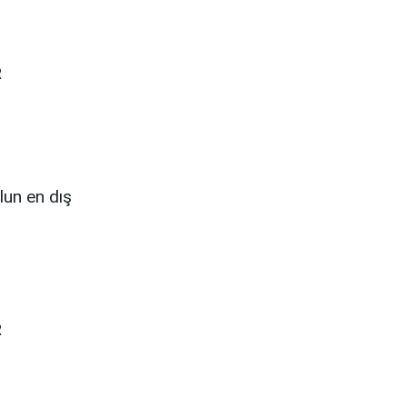
R
lun en dış
R