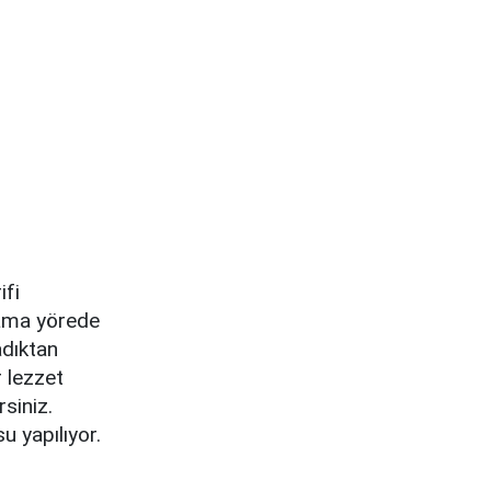
ifi
 ama yörede
adıktan
 lezzet
siniz.
u yapılıyor.