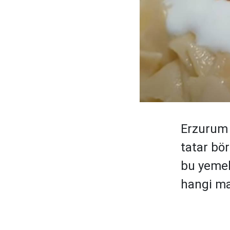
Erzurum 
tatar bör
bu yemek 
hangi mal