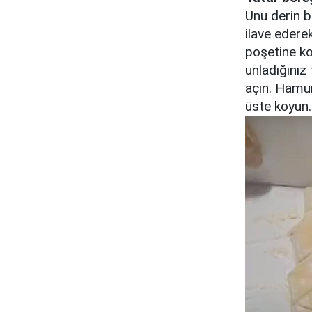
Unu derin bi
ilave edere
poşetine ko
unladığınız
açın. Hamuru
üste koyun.