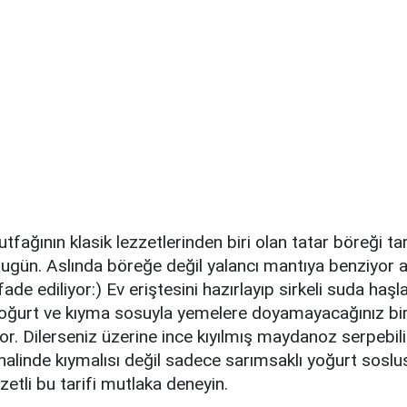
ağının klasik lezzetlerinden biri olan tatar böreği tar
ugün. Aslında böreğe değil yalancı mantıya benziyor
fade ediliyor:) Ev eriştesini hazırlayıp sirkeli suda haşl
oğurt ve kıyma sosuyla yemelere doyamayacağınız bir
or. Dilerseniz üzerine ince kıyılmış maydanoz serpebilir
inalinde kıymalısı değil sadece sarımsaklı yoğurt soslus
zetli bu tarifi mutlaka deneyin.