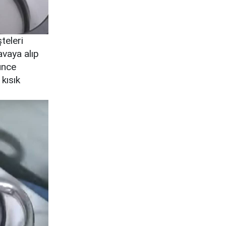
teleri
avaya alıp
ünce
kısık