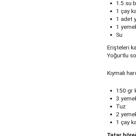
1.5 su 
1 çay ka
1 adet 
1 yemek
Su
Erişteleri 
Yoğurtlu so
Kıymalı harç
150 gr 
3 yemek
Tuz
2 yemek
1 çay ka
Tatar böre