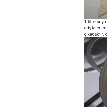
1 litre suyu
erişteleri a
çıkacaktır,