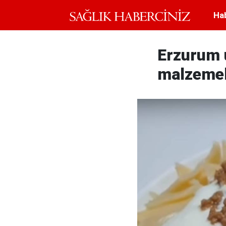
Ha
Erzurum u
malzemele