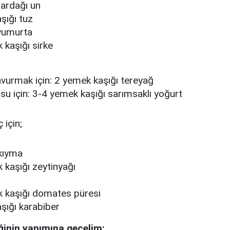
bardağı un
şığı tuz
yumurta
 kaşığı sirke
kavurmak için: 2 yemek kaşığı tereyağ
su için: 3-4 yemek kaşığı sarımsaklı yoğurt
 için;
kıyma
 kaşığı zeytinyağı
 kaşığı domates püresi
şığı karabiber
ğinin yapımına geçelim: