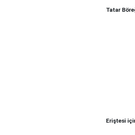
Tatar Böreğ
Eriştesi içi