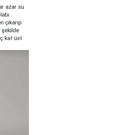
ar azar su
labı
n çıkarıp
 şekilde
aç kat üst