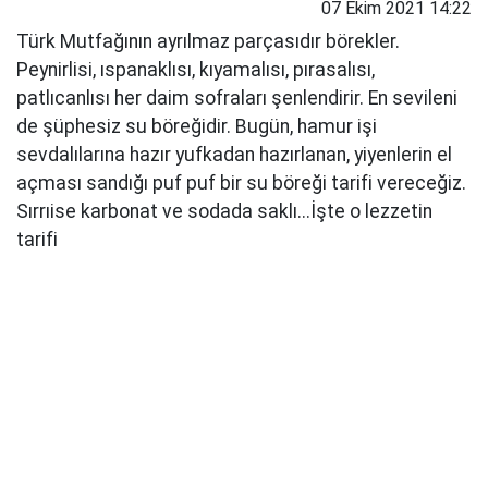
07 Ekim 2021 14:22
Türk Mutfağının ayrılmaz parçasıdır börekler.
Peynirlisi, ıspanaklısı, kıyamalısı, pırasalısı,
patlıcanlısı her daim sofraları şenlendirir. En sevileni
de şüphesiz su böreğidir. Bugün, hamur işi
sevdalılarına hazır yufkadan hazırlanan, yiyenlerin el
açması sandığı puf puf bir su böreği tarifi vereceğiz.
Sırrıise karbonat ve sodada saklı...İşte o lezzetin
tarifi