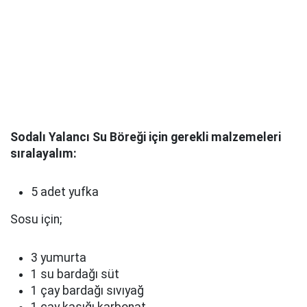
Sodalı Yalancı Su Böreği için gerekli malzemeleri
sıralayalım:
5 adet yufka
Sosu için;
3 yumurta
1 su bardağı süt
1 çay bardağı sıvıyağ