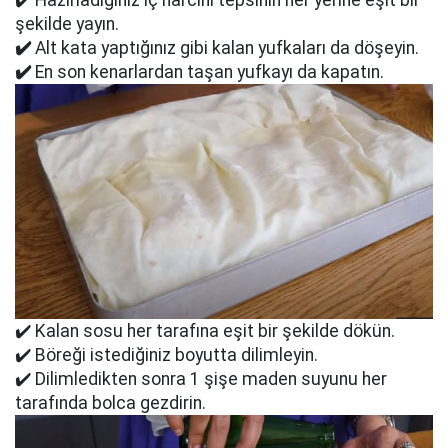
✔️ Hazırladığınız iç harcını tepsinin her yerine eşit bir
şekilde yayın.
✔️
Alt kata yaptığınız gibi kalan yufkaları da döşeyin.
✔️
En son kenarlardan taşan yufkayı da kapatın.
✔️ Kalan sosu her tarafına eşit bir şekilde dökün.
✔️ Böreği istediğiniz boyutta dilimleyin.
✔️ Dilimledikten sonra 1 şişe maden suyunu her
tarafında bolca gezdirin.