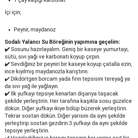
1 çay kaşığı karbonat
İçi için;
Peynir, maydanoz
Sodalı Yalancı Su Böreğinin yapımına geçelim:
✔️
Sosunu hazırlayalım. Geniş bir kaseye yumurtayı,
sütü, sıvı yağı ve karbonatı koyup çırpın.
✔️
Sevdiğiniz bir peyniri bir kaseye koyup çatalla ezin,
ince kıyılmış maydanozla karıştırın.
✔️ Dikdörtgen borcam yada fırın tepsisini tereyağ ya
da sıvı yağ ile yağlayın.
✔️
İlk yufkayı tepsiye kenarları dışarıya taşacak
şekilde yerleştirin. Her tarafına kaşıkla sosu güzelce
dökün. Diğer yufkayı ikiye bölüp büzerek yerleştirin.
Tekrar sostan dökün. Diğer yarısını da aynı şekilde
yerleştirip sostan gezdirin.3.yufkayı da aynı şekilde
tepsiye yerleştirin.