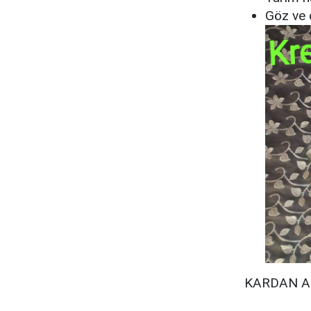
Göz ve 
KARDAN A