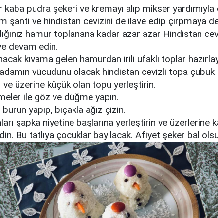
r kaba pudra şekeri ve kremayı alıp mikser yardımıyla ç
m şanti ve hindistan cevizini de ilave edip çırpmaya d
dığınız hamur toplanana kadar azar azar Hindistan cev
e devam edin.
acak kıvama gelen hamurdan irili ufaklı toplar hazırla
adamın vücudunu olacak hindistan cevizli topa çubuk 
 ve üzerine küçük olan topu yerleştirin.
meler ile göz ve düğme yapın.
burun yapıp, bıçakla ağız çizin.
arı şapka niyetine başlarına yerleştirin ve üzerlerine k
din. Bu tatlıya çocuklar bayılacak. Afiyet şeker bal olsu