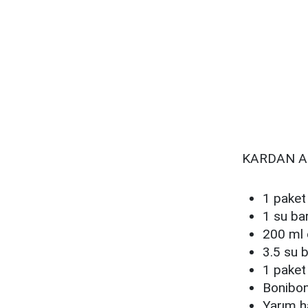
KARDAN A
1 paket
1 su ba
200 ml 
3.5 su b
1 paket
Bonibo
Yarım h