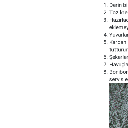
Derin bi
Toz kre
Hazırla
eklemey
Yuvarlan
Kardan 
tutturun
Şekerle
Havuçla 
Bonibonl
servis e