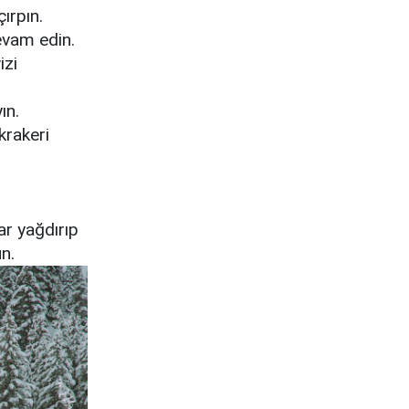
ırpın.
evam edin.
izi
yın.
krakeri
ar yağdırıp
n.