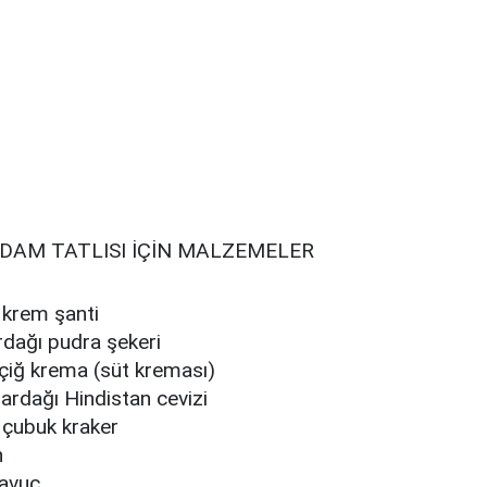
DAM TATLISI İÇİN MALZEMELER
 krem şanti
rdağı pudra şekeri
çiğ krema (süt kreması)
ardağı Hindistan cevizi
 çubuk kraker
n
avuç