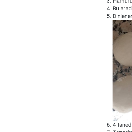
Hamuru a
Bu arada
Dinlenen
4 taned