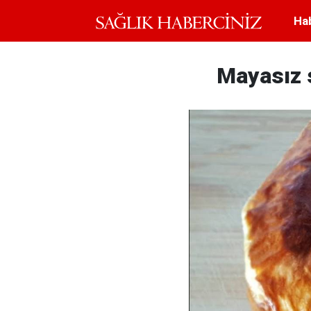
Ha
Mayasız s