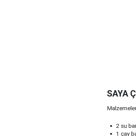
SAYA Ç
Malzemeler 
2 su ba
1 çay b