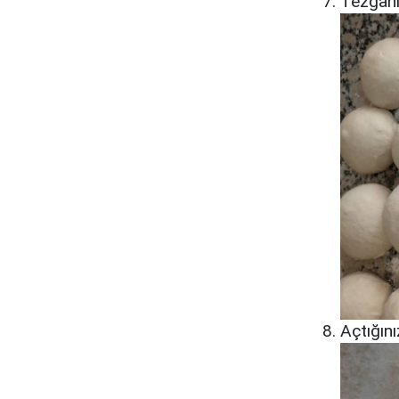
Tezgahın
Açtığını