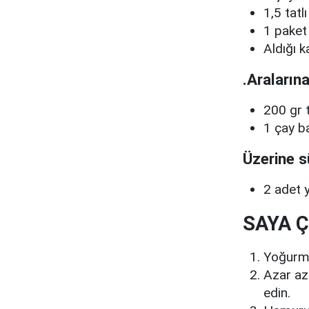
1,5 tatl
1 paket
Aldığı k
.Araların
200 gr 
1 çay ba
Üzerine s
2 adet 
SAYA Ç
Yoğurma
Azar az
edin.