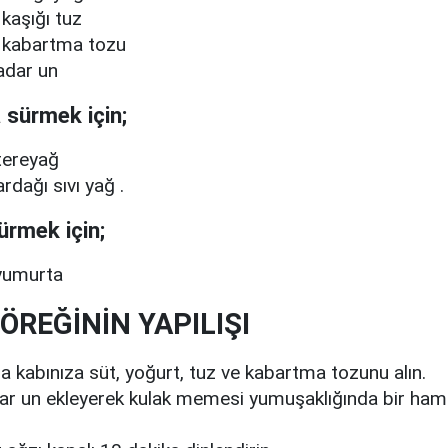
ı kaşığı tuz
 kabartma tozu
adar un
a sürmek için;
tereyağ
rdağı sıvı yağ .
ürmek için;
yumurta
ÖREĞİNİN YAPILIŞI
 kabınıza süt, yoğurt, tuz ve kabartma tozunu alın.
ar un ekleyerek kulak memesi yumuşaklığında bir ham