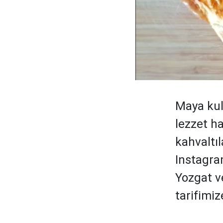
Maya kul
lezzet ha
kahvaltıl
Instagra
Yozgat v
tarifimiz