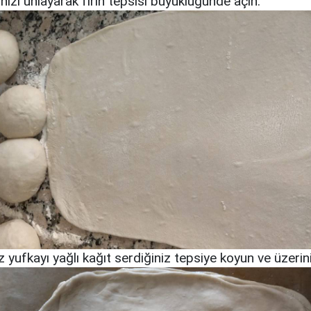
ızı unlayarak fırın tepsisi büyüklüğünde açın.
z yufkayı yağlı kağıt serdiğiniz tepsiye koyun ve üzerini