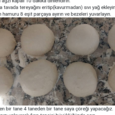
ğzı kapalı 10 dakika dinlendirin.
 tavada tereyağını eritip(kavurmadan) sıvı yağ ekleyin
 hamuru 8 eşit parçaya ayırın ve bezeleri yuvarlayın.
en bir tane 4 taneden bir tane saya çöreği yapacağız.