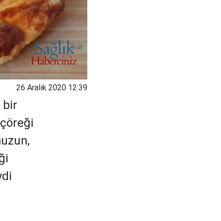
26 Aralık 2020 12:39
 bir
 çöreği
muzun,
ği
ydi