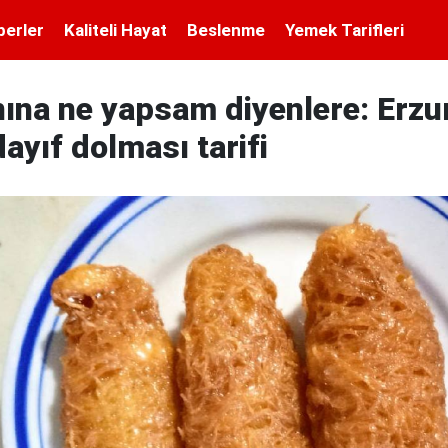
berler
Kaliteli Hayat
Beslenme
Yemek Tarifleri
nına ne yapsam diyenlere: Erz
ayıf dolması tarifi