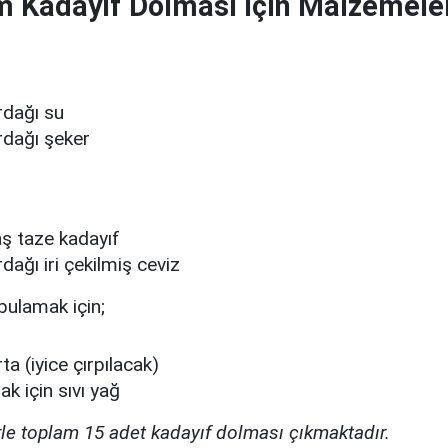
m Kadayıf Dolması İçin Malzemele
rdağı su
rdağı şeker
n
aş taze kadayıf
dağı iri çekilmiş ceviz
 bulamak için;
a (iyice çırpılacak)
k için sıvı yağ
e toplam 15 adet kadayıf dolması çıkmaktadır.