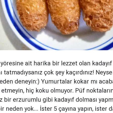
öresine ait harika bir lezzet olan kadayıf
ı tatmadıysanız çok şey kaçırdınız! Neyse
den deneyin:) Yumurtalar kokar mı acab
 etmeyin, hiç koku olmuyor. Püf noktaları
z bir erzurumlu gibi kadayıf dolması ya
bir neden yok... İster 5 çayına yapın, ister 