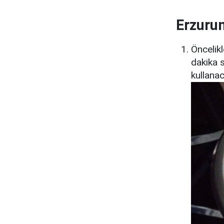
Erzurum
Öncelik
dakika s
kullana