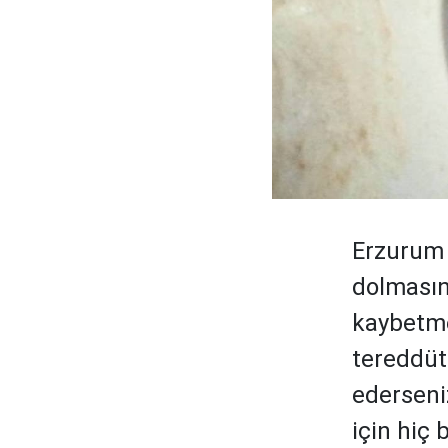
Erzurum y
dolmasın
kaybetme
tereddüt
ederseni
için hiç 