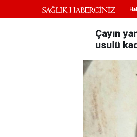
Ha
Çayın ya
usulü kad