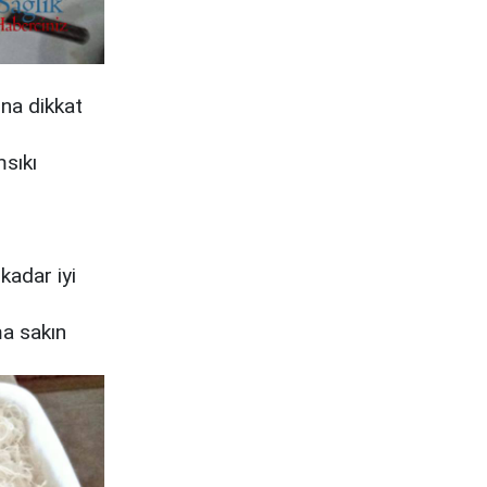
una dikkat
msıkı
kadar iyi
ma sakın