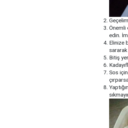
Geçelim
Önemli 
edin. İm
Elinize 
sararak 
Bitiş ye
Kadayıfl
Sos için
çırparsa
Yaptığın
sıkmayı