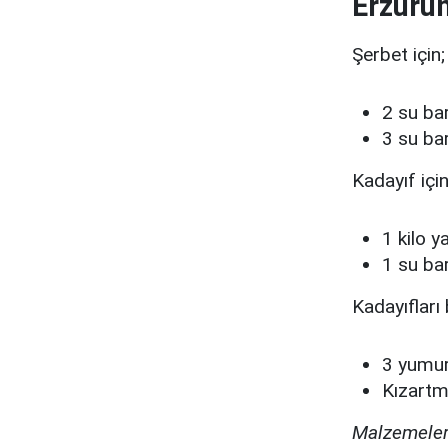
Erzuru
Şerbet için;
2 su ba
3 su ba
Kadayıf içi
1 kilo y
1 su bar
Kadayıfları
3 yumurt
Kızartma
Malzemelerl