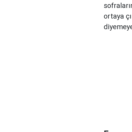
sofraları
ortaya ç
diyemeye