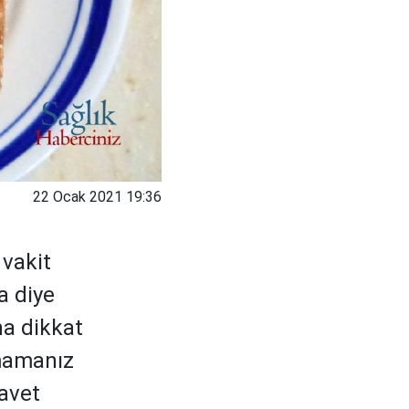
22 Ocak 2021 19:36
 vakit
a diye
na dikkat
pmamanız
davet