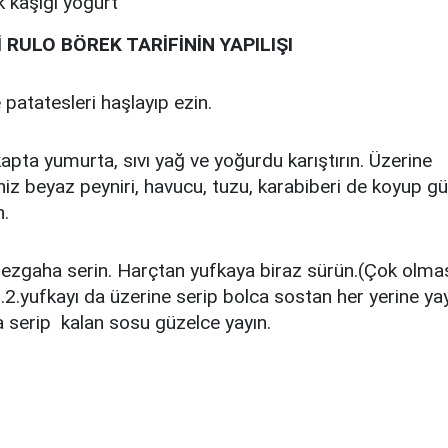
 kaşığı yoğurt
 RULO BÖREK TARİFİNİN YAPILIŞI
 patatesleri haşlayıp ezin.
kapta yumurta, sıvı yağ ve yoğurdu karıştırın. Üzerine
niz beyaz peyniri, havucu, tuzu, karabiberi de koyup g
.
tezgaha serin. Harçtan yufkaya biraz sürün.(Çok olmas
).2.yufkayı da üzerine serip bolca sostan her yerine yay
a serip kalan sosu güzelce yayın.