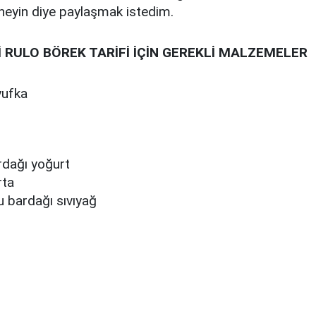
neyin diye paylaşmak istedim.
 RULO BÖREK TARİFİ İÇİN GEREKLİ MALZEMELER
yufka
rdağı yoğurt
rta
u bardağı sıvıyağ