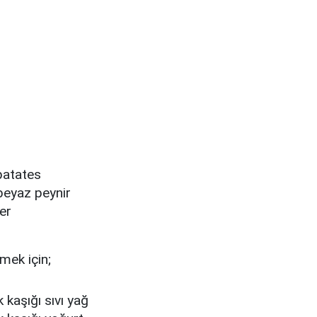
patates
beyaz peynir
er
mek için;
 kaşığı sıvı yağ