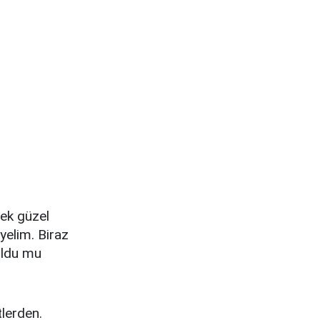
ek güzel
yelim. Biraz
 oldu mu
tlerden.