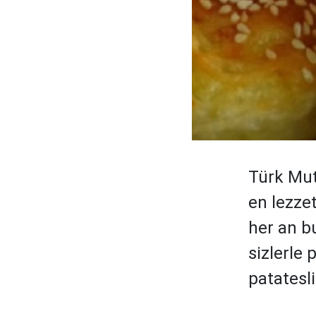
Türk Mut
en lezzet
her an b
sizlerle 
patatesli