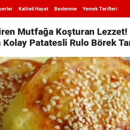
berler
Kaliteli Hayat
Beslenme
Yemek Tarifleri
iren Mutfağa Koşturan Lezzet! 
Kolay Patatesli Rulo Börek Tar