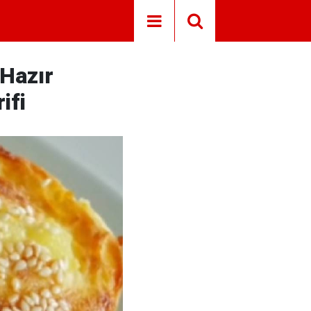
Hazır
ifi