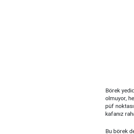
Börek yedid
olmuyor, he
püf noktası 
kafanız rah
Bu börek de