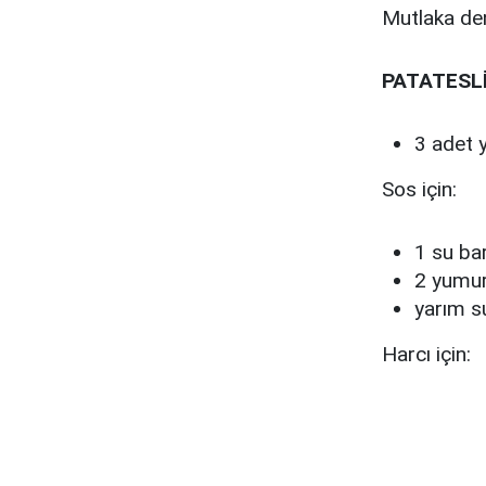
Mutlaka de
PATATESLİ
3 adet 
Sos için:
1 su ba
2 yumu
yarım s
Harcı için: