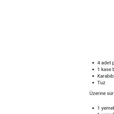
4 adet 
1 kase 
Karabib
Tuz
Üzerine sür
1 yemek