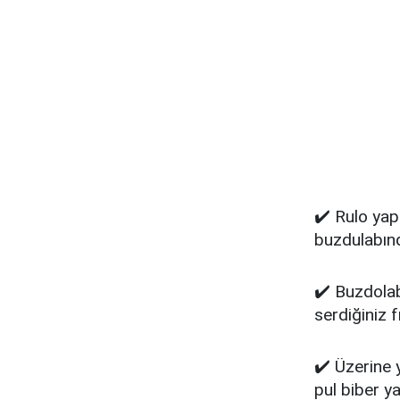
✔️ Rulo yap
buzdulabınd
✔️ Buzdolab
serdiğiniz f
✔️ Üzerine y
pul biber y