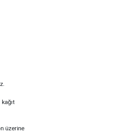
z.
 kağıt
on üzerine