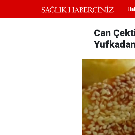
Ha
Can Çekt
Yufkadan 