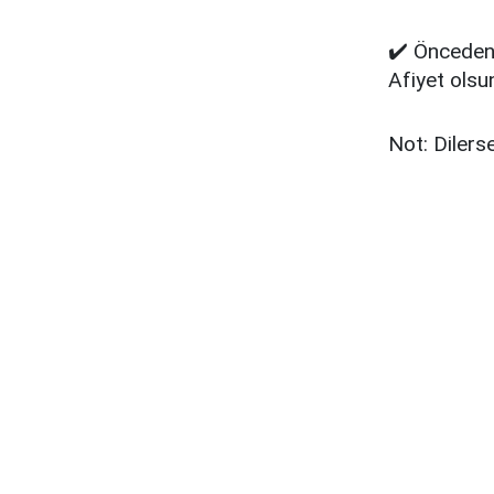
✔️ Önceden ı
Afiyet olsu
Not: Dilers