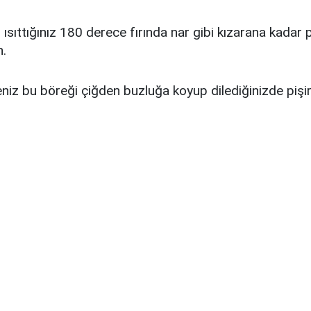
sıttığınız 180 derece fırında nar gibi kızarana kadar pi
n.
eniz bu böreği çiğden buzluğa koyup dilediğinizde pişire