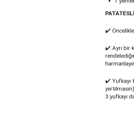
1 yemek
PATATESLİ
✔️ Öncelikle
✔️ Ayrı bir 
rendelediği
harmanlayın
✔️ Yufkayı 
yıırtılmasın
3.yufkayı d