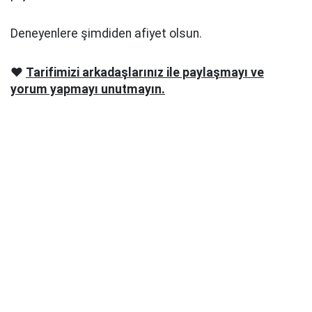
Deneyenlere şimdiden afiyet olsun.
❤️
Tarifimizi arkadaşlarınız ile paylaşmayı ve
yorum yapmayı unutmayın.