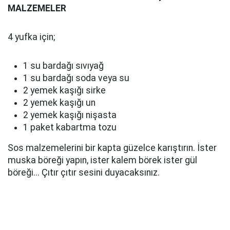
MALZEMELER
4 yufka için;
1 su bardağı sıvıyağ
1 su bardağı soda veya su
2 yemek kaşığı sirke
2 yemek kaşığı un
2 yemek kaşığı nişasta
1 paket kabartma tozu
Sos malzemelerini bir kapta güzelce karıştırın. İster
muska böreği yapın, ister kalem börek ister gül
böreği... Çıtır çıtır sesini duyacaksınız.