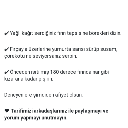
✔️ Yağlı kağıt serdiğiniz fırın tepsisine börekleri dizin.
✔️ Fırçayla üzerlerine yumurta sarısı sürüp susam,
çörekotu ne seviyorsanız serpin.
✔️ Önceden ısıtılmış 180 derece fırında nar gibi
kızarana kadar pişirin.
Deneyenlere şimdiden afiyet olsun.
❤️
Tarifimizi arkadaşlarınız ile paylaşmayı ve
yorum yapmayı unutmayın.