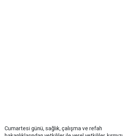
Cumartesi günü, sağlık, çalışma ve refah
bakanlıklarından yetkililer ile yerel yetkililer, kırmızı