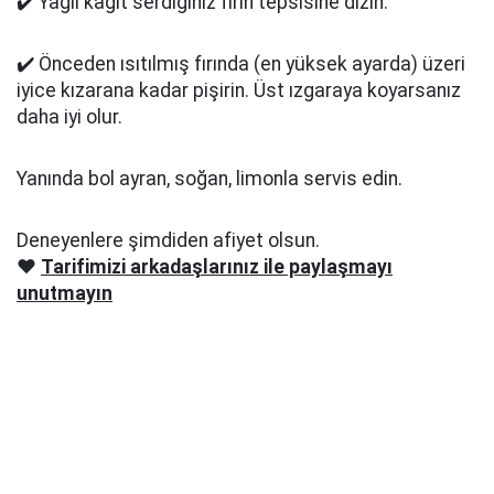
✔️ Yağlı kağıt serdiğiniz fırın tepsisine dizin.
✔️ Önceden ısıtılmış fırında (en yüksek ayarda) üzeri
iyice kızarana kadar pişirin. Üst ızgaraya koyarsanız
daha iyi olur.
Yanında bol ayran, soğan, limonla servis edin.
Deneyenlere şimdiden afiyet olsun.
❤️
Tarifimizi arkadaşlarınız ile paylaşmayı
unutmayın