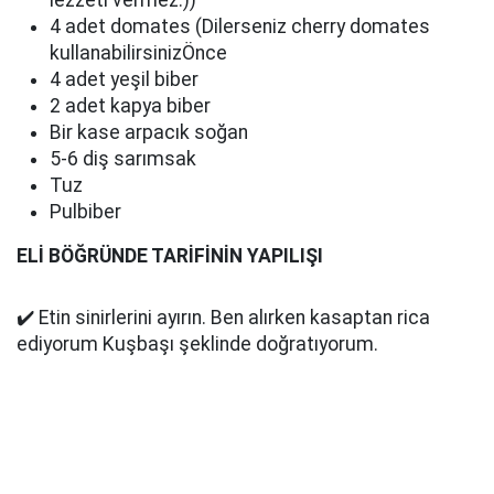
lezzeti vermez:))
4 adet domates (Dilerseniz cherry domates
kullanabilirsinizÖnce
4 adet yeşil biber
2 adet kapya biber
Bir kase arpacık soğan
5-6 diş sarımsak
Tuz
Pulbiber
ELİ BÖĞRÜNDE TARİFİNİN YAPILIŞI
✔️ Etin sinirlerini ayırın. Ben alırken kasaptan rica
ediyorum Kuşbaşı şeklinde doğratıyorum.