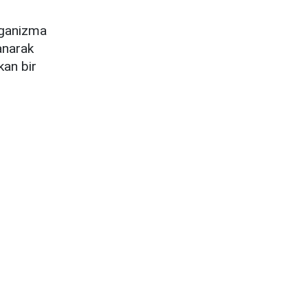
organizma
lanarak
an bir