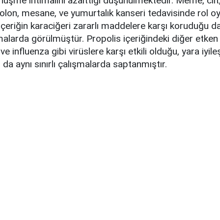
üşme ihtimalini azalttığı düşünülmektedir. Meme, cilt, 
kolon, mesane, ve yumurtalık kanseri tedavisinde rol o
 içeriğin karaciğeri zararlı maddelere karşı koruduğu d
ışmalarda görülmüştür. Propolis içeriğindeki diğer etke
e influenza gibi virüslere karşı etkili olduğu, yara iyi
 da aynı sınırlı çalışmalarda saptanmıştır.