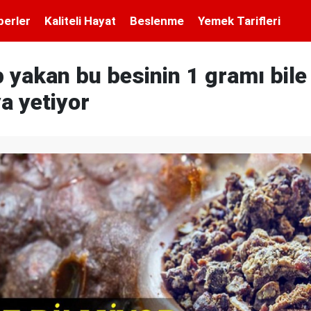
berler
Kaliteli Hayat
Beslenme
Yemek Tarifleri
p yakan bu besinin 1 gramı bile 
a yetiyor