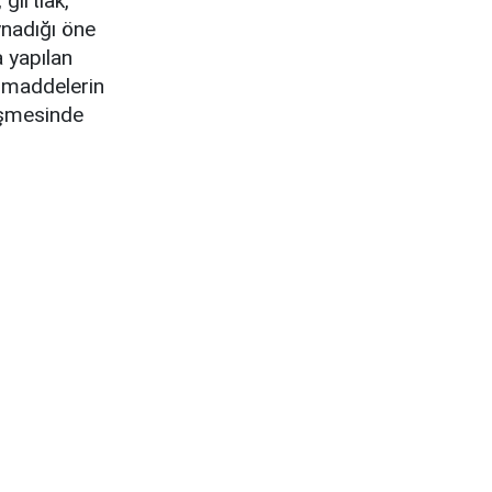
gırtlak,
ynadığı öne
a yapılan
n maddelerin
leşmesinde