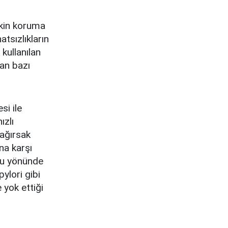
etkin koruma
atsızlıkların
kullanılan
lan bazı
si ile
ızlı
bağırsak
na karşı
ğu yönünde
ylori gibi
 yok ettiği