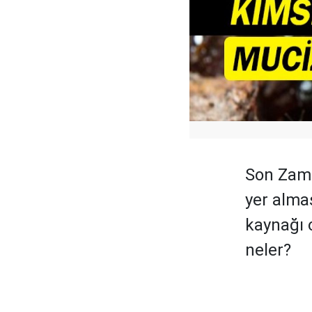
Son Zama
yer almas
kaynağı o
neler?