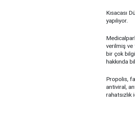
Kısacası Dün
yapılıyor.
Medicalpark
verilmiş ve
bir çok bilg
hakkında bil
Propolis, f
antiviral, a
rahatsızlık 