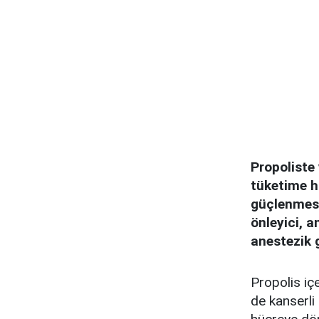
Propoliste 
tüketime ha
güçlenmesi
önleyici, a
anestezik g
Propolis içe
de kanserli 