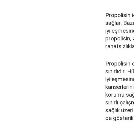
Propolisin i
sağlar. Bazı
iyileşmesin
propolisin,
rahatsızlıkl
Propolisin c
sınırlıdır. 
iyileşmesind
kanserlerini
koruma sağl
sınırlı çalı
sağlık üzeri
de gösterili