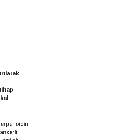
ırılarak
tihap
okal
iterpenoidin
kanserli