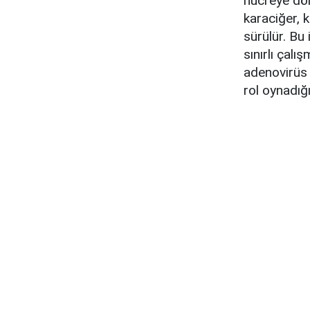
hücreye dön
karaciğer, 
sürülür. Bu
sınırlı çal
adenovirüs v
rol oynadığı