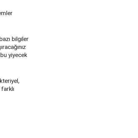
lemler
zı bilgiler
ıracağınız
 bu yiyecek
teriyel,
farklı