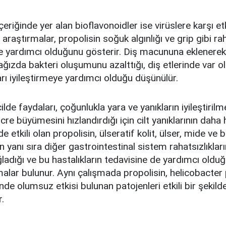
çeriğinde yer alan bioflavonoidler ise virüslere karşı 
 araştırmalar, propolisin soğuk algınlığı ve grip gibi rah
e yardımcı olduğunu gösterir. Diş macununa eklenerek 
 ağızda bakteri oluşumunu azalttığı, diş etlerinde var o
arı iyileştirmeye yardımcı olduğu düşünülür.
ilde faydaları, çoğunlukla yara ve yanıkların iyileştirilme
Hücre büyümesini hızlandırdığı için cilt yanıklarının daha h
e etkili olan propolisin, ülseratif kolit, ülser, mide ve 
n yanı sıra diğer gastrointestinal sistem rahatsızlıkları
adığı ve bu hastalıkların tedavisine de yardımcı oldu
şmalar bulunur. Aynı çalışmada propolisin, helicobacter p
nde olumsuz etkisi bulunan patojenleri etkili bir şekilde
r.