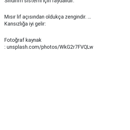
Sindirim sistemi için faydalıdır:
Mısır lif açısından oldukça zengindir. ...
Kansızlığa iyi gelir:
Fotoğraf kaynak
: unsplash.com/photos/WkG2r7FVQLw