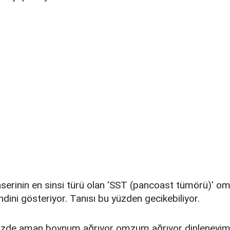
serinin en sinsi türü olan 'SST (pancoast tümörü)' om
endini gösteriyor. Tanısı bu yüzden gecikebiliyor.
izde aman boynum ağrıyor omzum ağrıyor dinleneyim 