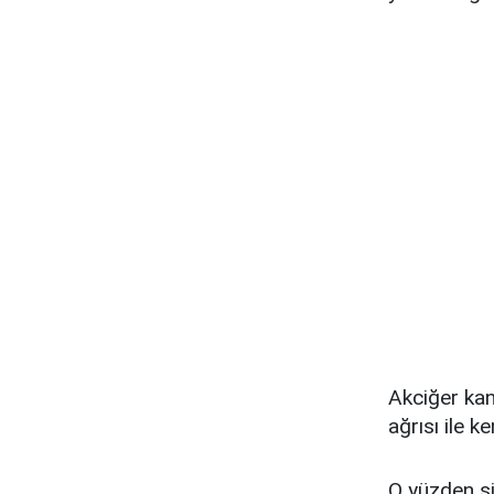
Akciğer kan
ağrısı ile k
O yüzden s