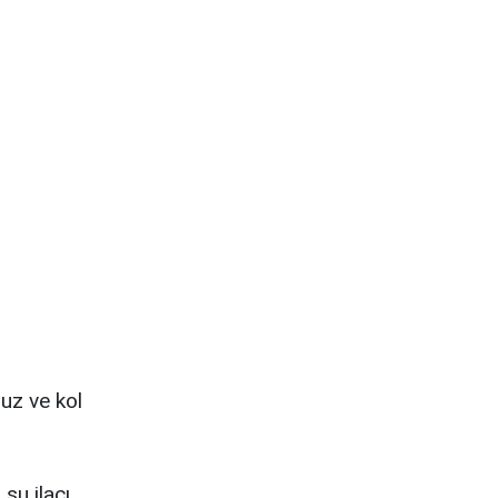
uz ve kol
şu ilacı