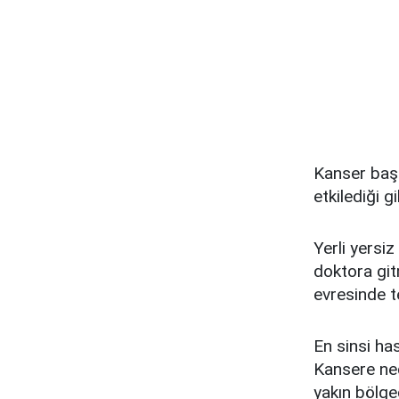
Kanser başt
etkilediği 
Yerli yersiz
doktora git
evresinde te
En sinsi has
Kansere ned
yakın bölged