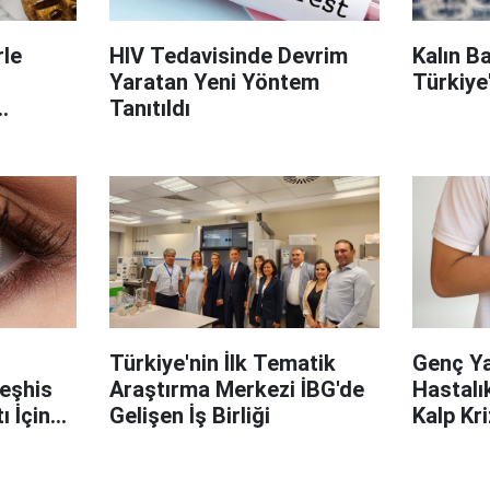
le
HIV Tedavisinde Devrim
Kalın B
Yaratan Yeni Yöntem
Türkiye
Tanıtıldı
on
Türkiye'nin İlk Tematik
Genç Ya
Teşhis
Araştırma Merkezi İBG'de
Hastalık
 İçin
Gelişen İş Birliği
Kalp Kri
Gizli Kal