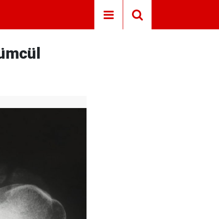
lümcül