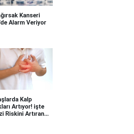
ağırsak Kanseri
'de Alarm Veriyor
şlarda Kalp
ları Artıyor! işte
zi Riskini Artıran
p Belirtileri