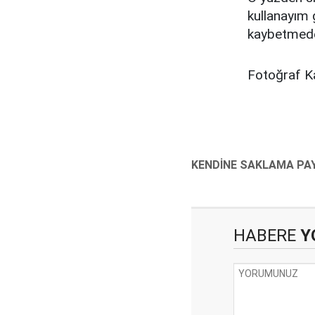
kullanayım 
kaybetmede
Fotoğraf K
HABERE
Y