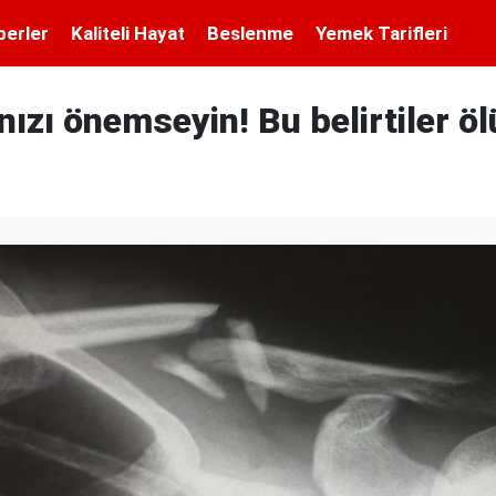
berler
Kaliteli Hayat
Beslenme
Yemek Tarifleri
nızı önemseyin! Bu belirtiler ö