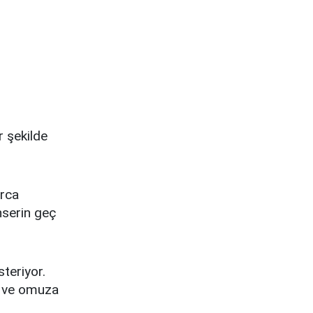
r şekilde
arca
nserin geç
steriyor.
a ve omuza