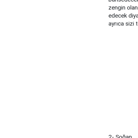
zengin olan
edecek diya
ayrıca sizi
2- Soğan