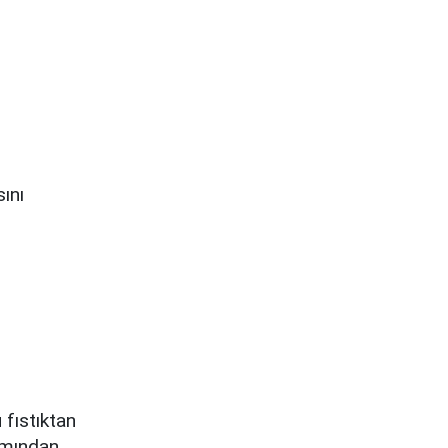
ını
 fıstıktan
ımından