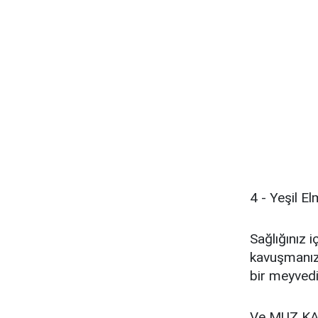
4 - Yeşil E
Sağlığınız i
kavuşmanızı
bir meyvedi
Ve MUZ KAB