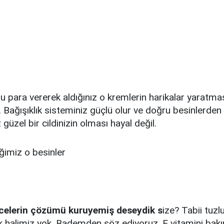
u para vererek aldığınız o kremlerin harikalar yaratmas
 Bağışıklık sisteminiz güçlü olur ve doğru besinlerden
 güzel bir cildinizin olması hayal değil.
iğimiz o besinler
ilcelerin çözümü kuruyemiş deseydik s
ize? Tabii tuzlu
 halimiz yok. Bademden söz ediyoruz. E vitamini bak