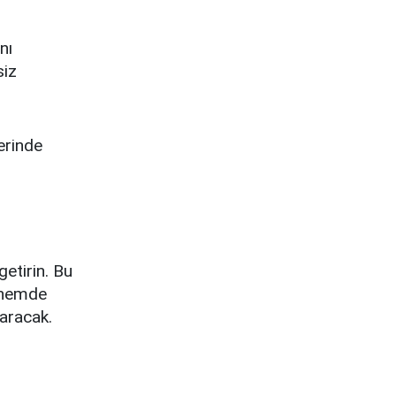
nı
siz
erinde
getirin. Bu
k hemde
taracak.