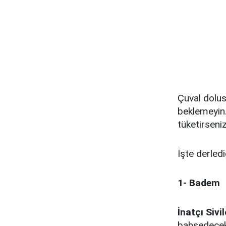
Çuval dolus
beklemeyin.
tüketirseniz
İşte derled
1- Badem
İnatçı Siv
bahsedecek