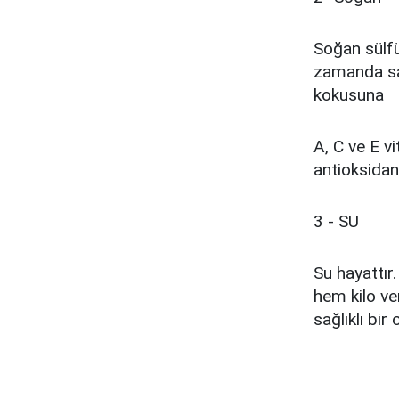
Soğan sülfü
zamanda sar
kokusuna
A, C ve E v
antioksidan 
3 - SU
Su hayattır
hem kilo ve
sağlıklı bir