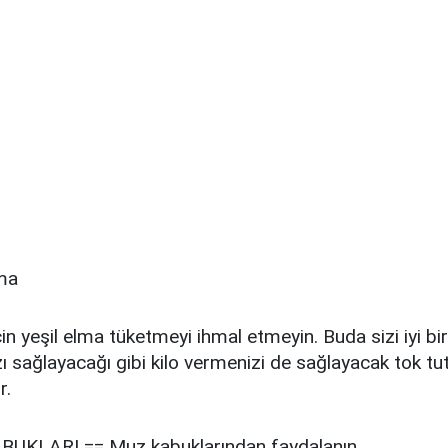
lma
çin yeşil elma tüketmeyi ihmal etmeyin. Buda sizi iyi bir
 sağlayacağı gibi kilo vermenizi de sağlayacak tok tu
r.
UKLARI == Muz kabuklarından faydalanın.