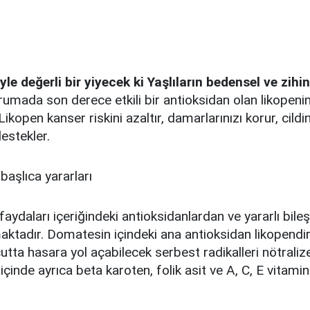
e değerli bir yiyecek ki Yaşlıların bedensel ve zihin
orumada son derece etkili bir antioksidan olan likopeni
Likopen kanser riskini azaltır, damarlarınızı korur, cildin
destekler.
aşlıca yararları
aydaları içeriğindeki antioksidanlardan ve yararlı bile
ktadır. Domatesin içindeki ana antioksidan likopendir
tta hasara yol açabilecek serbest radikalleri nötraliz
inde ayrıca beta karoten, folik asit ve A, C, E vitaminl