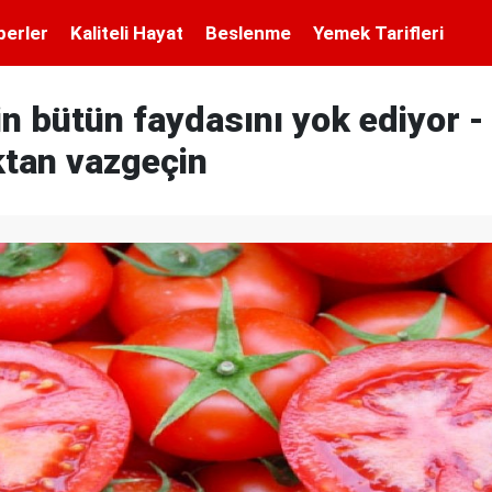
berler
Kaliteli Hayat
Beslenme
Yemek Tarifleri
n bütün faydasını yok ediyor -
ktan vazgeçin