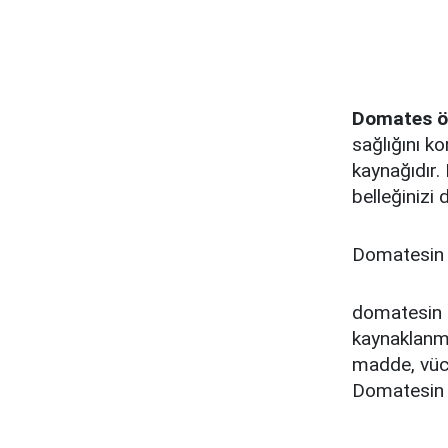
Domates öyl
sağlığını k
kaynağıdır. 
belleğinizi 
Domatesin b
domatesin f
kaynaklanma
madde, vücu
Domatesin iç