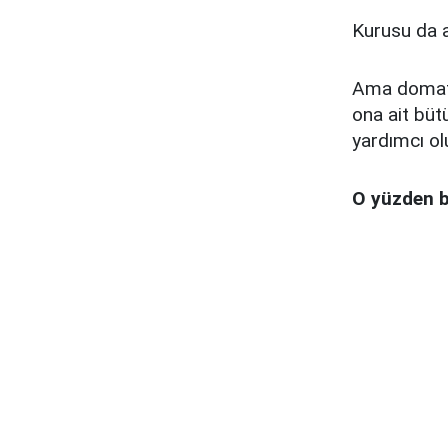
Kurusu da ay
Ama domates
ona ait büt
yardımcı ol
O yüzden b