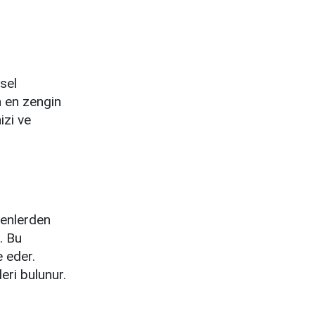
sel
n en zengin
izi ve
şenlerden
. Bu
e eder.
eri bulunur.