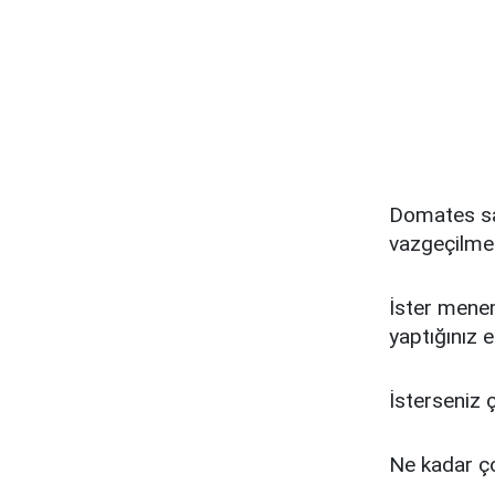
Domates sal
vazgeçilmez
İster menem
yaptığınız e
İsterseniz 
Ne kadar ço