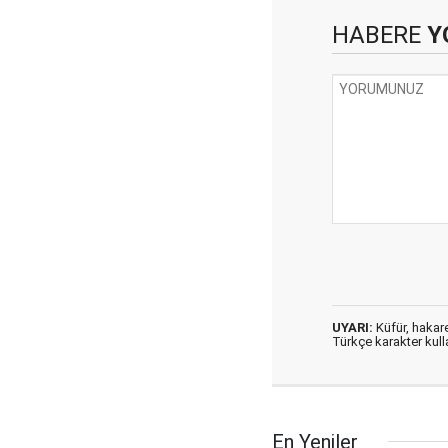
HABERE
Y
UYARI:
Küfür, hakaret
Türkçe karakter kul
En Yeniler