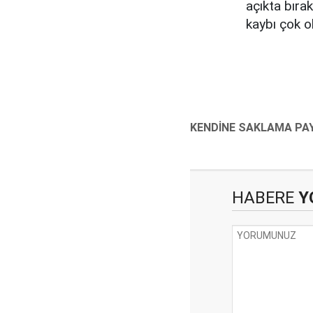
açıkta bırak
kaybı çok ol
HABERE
Y