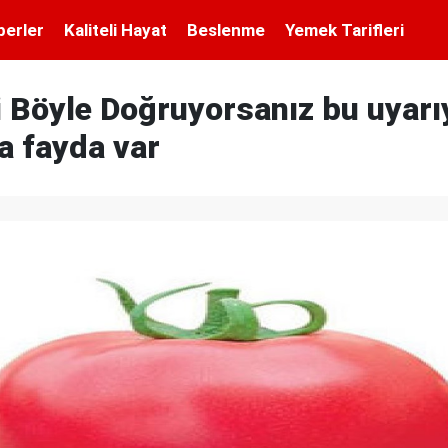
berler
Kaliteli Hayat
Beslenme
Yemek Tarifleri
 Böyle Doğruyorsanız bu uyarıy
a fayda var