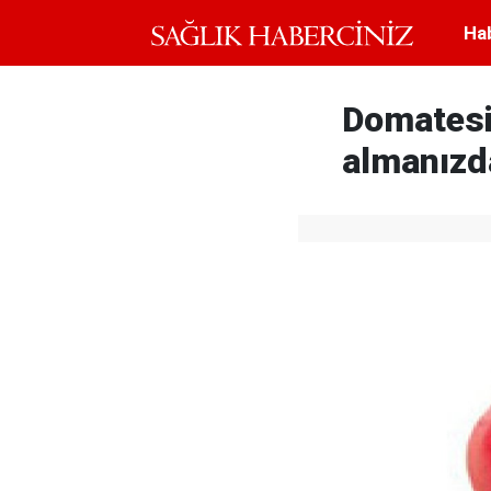
Ha
Domatesi
almanızd