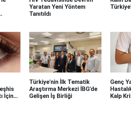
Yaratan Yeni Yöntem
Türkiye
Tanıtıldı
on
Türkiye'nin İlk Tematik
Genç Ya
Teşhis
Araştırma Merkezi İBG'de
Hastalık
 İçin
Gelişen İş Birliği
Kalp Kri
Gizli Kal