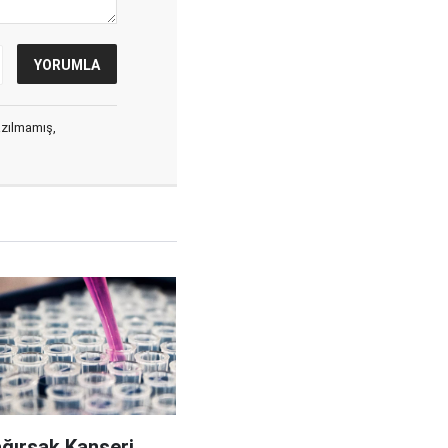
yazılmamış,
ağırsak Kanseri