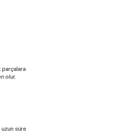
k parçalara
n olur.
r uzun süre