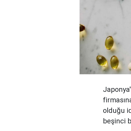
Japonya'
firmasın
olduğu id
beşinci 