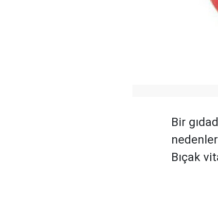
Bir gıda
nedenleri
Bıçak vi