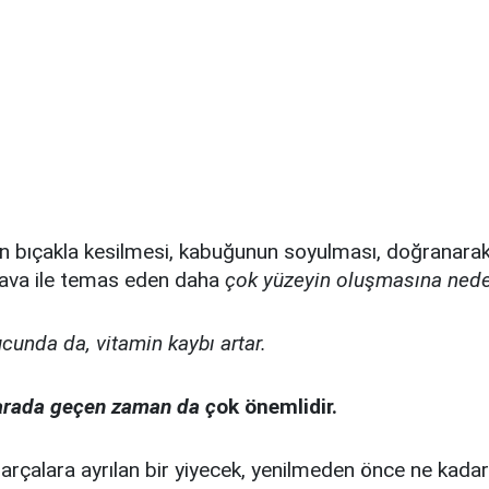
in bıçakla kesilmesi, kabuğunun soyulması, doğranara
hava ile temas eden daha
çok yüzeyin oluşmasına nede
unda da, vitamin kaybı artar.
 arada geçen zaman da ç
ok önemlidir.
arçalara ayrılan bir yiyecek, yenilmeden önce ne kada