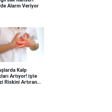
'de Alarm Veriyor
şlarda Kalp
ları Artıyor! işte
zi Riskini Artıran
p Belirtileri