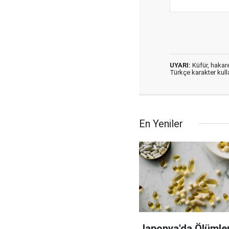
UYARI:
Küfür, hakaret
Türkçe karakter kul
En Yeniler
Japonya'da Ölümler