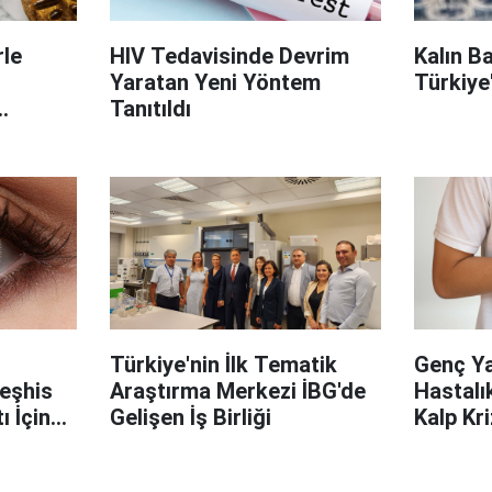
le
HIV Tedavisinde Devrim
Kalın B
Yaratan Yeni Yöntem
Türkiye
Tanıtıldı
on
Türkiye'nin İlk Tematik
Genç Ya
Teşhis
Araştırma Merkezi İBG'de
Hastalık
 İçin
Gelişen İş Birliği
Kalp Kri
Gizli Kal