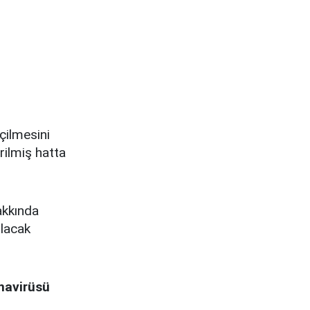
çilmesini
ilmiş hatta
akkında
ılacak
navirüsü