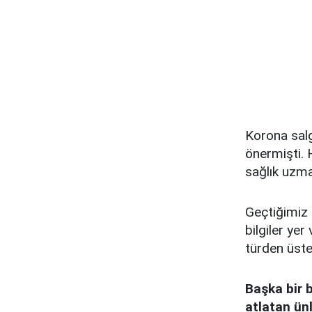
Korona salg
önermişti. 
sağlık uzma
Geçtiğimiz
bilgiler ye
türden üstel
Başka bir 
atlatan ünl