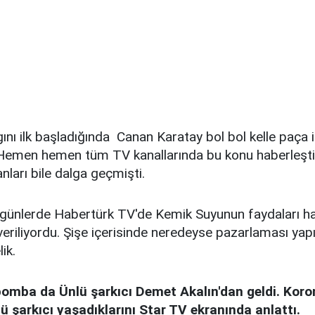
ını ilk başladığında Canan Karatay bol bol kelle paça i
Hemen hemen tüm TV kanallarında bu konu haberleştir
nları bile dalga geçmişti.
 günlerde Habertürk TV'de Kemik Suyunun faydaları h
r veriliyordu. Şişe içerisinde neredeyse pazarlaması yap
ik.
bomba da Ünlü şarkıcı Demet Akalın'dan geldi. Koro
ü şarkıcı yaşadıklarını Star TV ekranında anlattı.