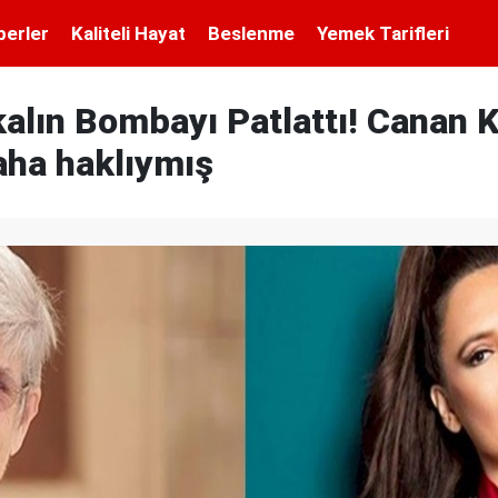
berler
Kaliteli Hayat
Beslenme
Yemek Tarifleri
alın Bombayı Patlattı! Canan 
aha haklıymış