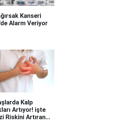
ağırsak Kanseri
'de Alarm Veriyor
şlarda Kalp
ları Artıyor! işte
zi Riskini Artıran
p Belirtileri