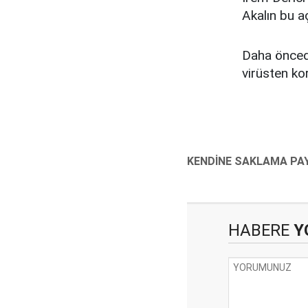
Akalın bu a
Daha önced
virüsten ko
HABERE
Y