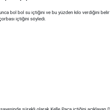
ca bol bol su içtiğini ve bu yüzden kilo verdiğini belir
orbası içtiğini söyledi.
 sayesinde sürekli olarak Kelle Paça içtiğini açıklayan