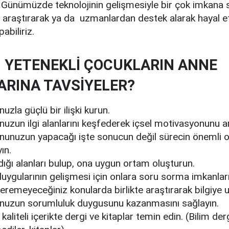
 Günümüzde teknolojinin gelişmesiyle bir çok imkana 
az araştırarak ya da uzmanlardan destek alarak hayal e
abiliriz.
 YETENEKLİ ÇOCUKLARIN ANNE
ARINA TAVSİYELER?
zla güçlü bir ilişki kurun.
zun ilgi alanlarını keşfederek içsel motivasyonunu art
unuzun yapacağı işte sonucun değil sürecin önemli 
ın.
dığı alanları bulup, ona uygun ortam oluşturun.
uygularının gelişmesi için onlara soru sorma imkanlar
remeyeceğiniz konularda birlikte araştırarak bilgiye u
uzun sorumluluk duygusunu kazanmasını sağlayın.
aliteli içerikte dergi ve kitaplar temin edin. (Bilim derg