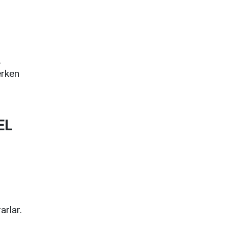
.
erken
EL
arlar.