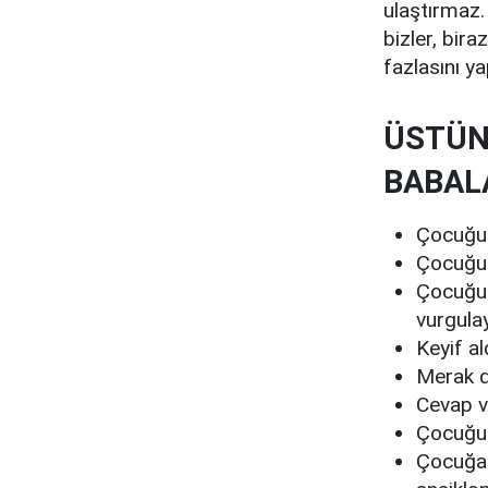
ulaştırmaz.
bizler, bir
fazlasını yap
ÜSTÜN
BABAL
Çocuğunu
Çocuğunu
Çocuğun
vurgulay
Keyif al
Merak d
Cevap ve
Çocuğun
Çocuğa k