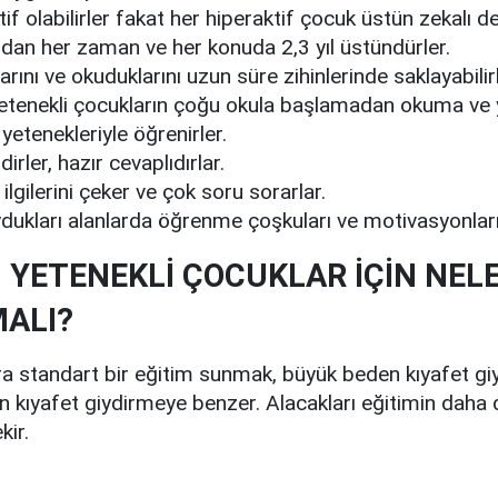
if olabilirler fakat her hiperaktif çocuk üstün zekalı değ
ıdan her zaman ve her konuda 2,3 yıl üstündürler.
rını ve okuduklarını uzun süre zihinlerinde saklayabilirl
etenekli çocukların çoğu okula başlamadan okuma ve
etenekleriyle öğrenirler.
dirler, hazır cevaplıdırlar.
ilgilerini çeker ve çok soru sorarlar.
uydukları alanlarda öğrenme çoşkuları ve motivasyonları
 YETENEKLİ ÇOCUKLAR İÇİN NEL
MALI?
a standart bir eğitim sunmak, büyük beden kıyafet giye
 kıyafet giydirmeye benzer. Alacakları eğitimin daha
kir.