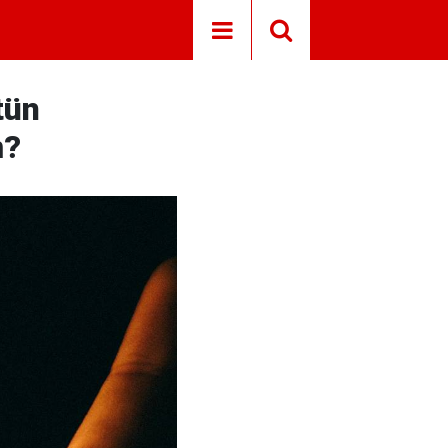
tün
m?