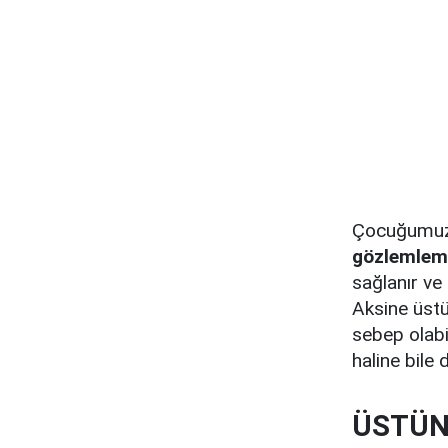
Çocuğumuzun
gözlemleme
sağlanır ve 
Aksine üstü
sebep olabil
haline bile 
ÜSTÜN 