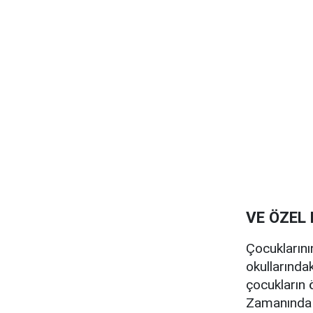
VE ÖZEL 
Çocuklarının
okullarındak
çocukların ö
Zamanında k