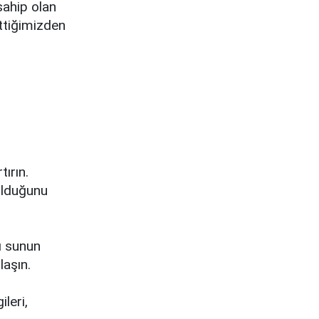
sahip olan
ttiğimizden
ırın.
olduğunu
ı sunun
laşın.
ileri,