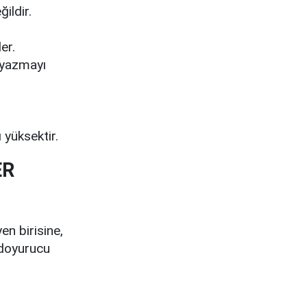
ildir.
er.
 yazmayı
 yüksektir.
ER
n birisine,
 doyurucu