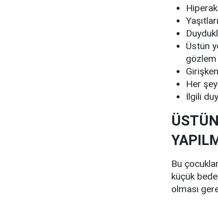
Hiperakt
Yaşıtlar
Duydukla
Üstün y
gözlem y
Girişken
Her şey 
İlgili d
ÜSTÜN
YAPIL
Bu çocuklar
küçük beden
olması gere