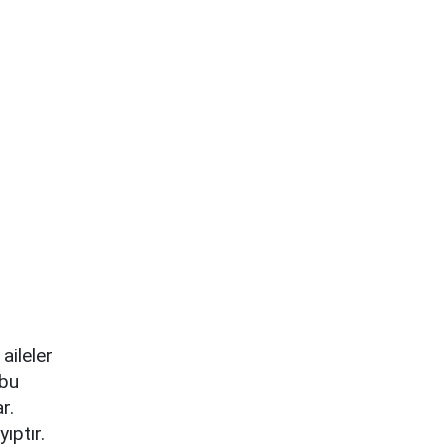
aileler
 bu
r.
ıptır.