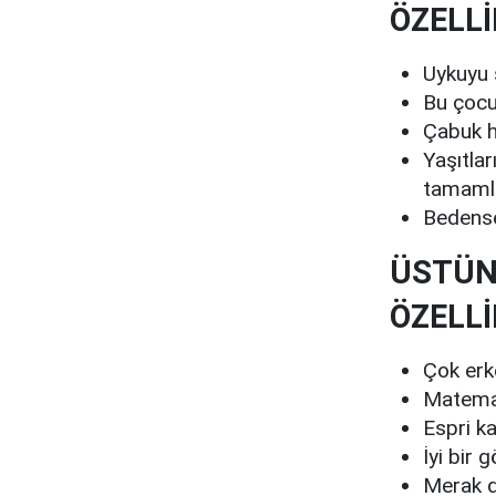
ÖZELLİ
Uykuyu s
Bu çocu
Çabuk ha
Yaşıtlar
tamamla
Bedense
ÜSTÜN
ÖZELLİ
Çok erke
Matemati
Espri ka
İyi bir 
Merak d