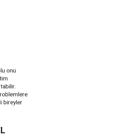
lu onu
itim
abilir.
problemlere
i bireyler
EL