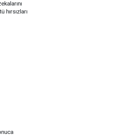
ekalarını
ü hırsızları
sonuca