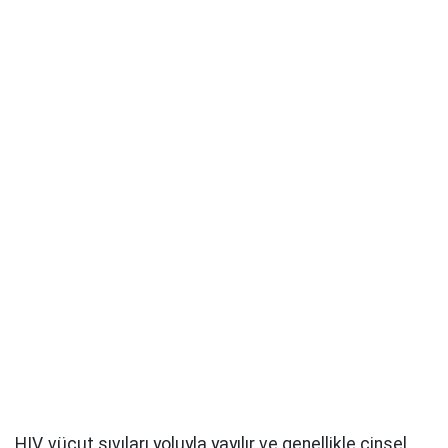
HIV, vücut sıvıları yoluyla yayılır ve genellikle cinsel