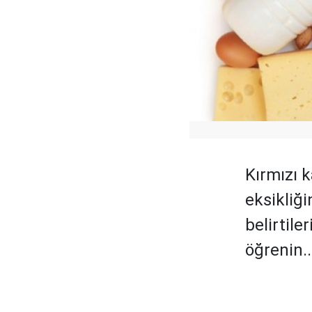
Kırmızı 
eksikliği
belirtile
öğrenin..