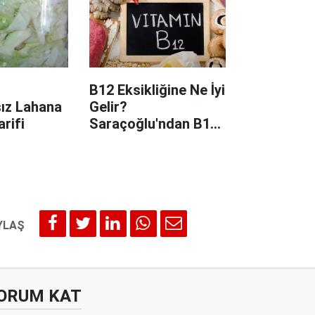
B12 Eksikliğine Ne İyi
ız Lahana
Gelir?
rifi
Saraçoğlu'ndan B12
Eksikliğine Etkili
Lahana Kürü
ORUM KAT