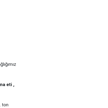
ğlığımız
a eti ,
, ton