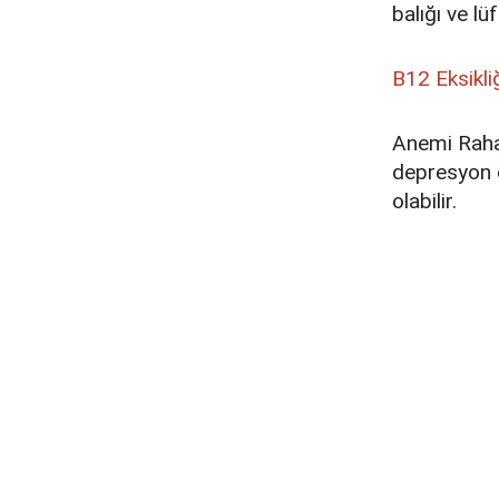
balığı ve lü
B12 Eksikliğ
Anemi Rahat
depresyon o
olabilir.