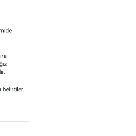
 mide
ıra
ğız
ir.
belirtiler