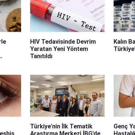
le
HIV Tedavisinde Devrim
Kalın B
Yaratan Yeni Yöntem
Türkiye
Tanıtıldı
on
Türkiye'nin İlk Tematik
Genç Ya
Teşhis
Araştırma Merkezi İBG'de
Hastalık