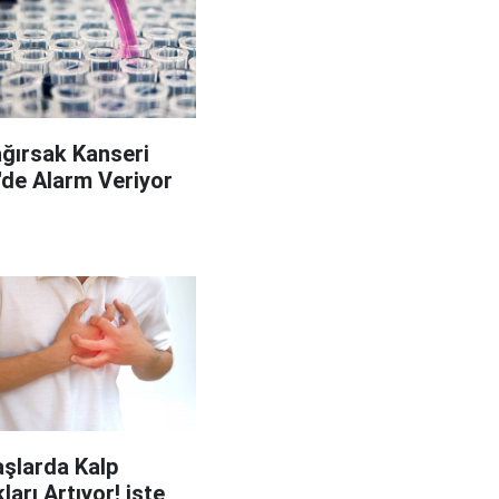
ağırsak Kanseri
'de Alarm Veriyor
şlarda Kalp
ları Artıyor! işte