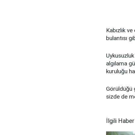
Kabızlık ve
bulantısı gi
Uykusuzluk -
algılama güç
kuruluğu ha
Görüldüğü g
sizde de m
İlgili Haber