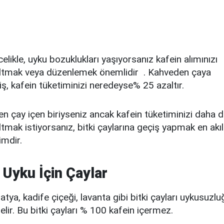
elikle,
uyku bozuklukları yaşıyorsanız
kafein alımınızı
ltmak veya düzenlemek önemlidir
.
Kahveden çaya
iş,
kafein tüketiminizi neredeyse% 25
azaltır.
en çay içen biriyseniz ancak kafein tüketiminizi daha 
tmak istiyorsanız, bitki çaylarına geçiş yapmak en akıl
imdir.
i Uyku İçin Çaylar
tya, kadife çiçeği, lavanta gibi bitki çayları uykusuzlu
gelir. Bu bitki çayları
% 100 kafein içermez.