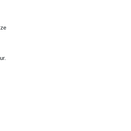
üze
ur.