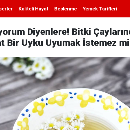
berler
Kaliteli Hayat
Beslenme
Yemek Tarifleri
orum Diyenlere! Bitki Çayları
at Bir Uyku Uyumak İstemez mi