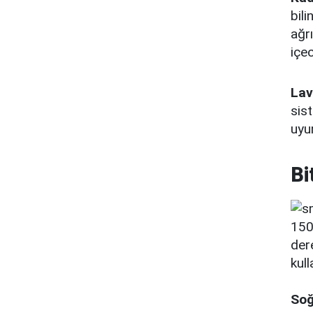
bili
ağr
içec
Lav
sis
uyum
Bi
150
der
kul
Soğ