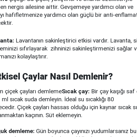
nen nergis ailesine aittir.
Gevşemeye yardımcı olan ve
ıyı hafifletmenize yardımcı olan güçlü bir anti-enflama
ektir.
anta:
Lavantanın sakinleştirici etkisi vardır.
Lavanta, si
teminizi sıfırlayarak
zihninizi sakinleştirmenizi sağlar 
anızı kolaylaştırır.
tkisel Çaylar Nasıl Demlenir?
Sıcak çay:
Bir çay kaşığı saf 
 ml sıcak suda demleyin.
İdeal su sıcaklığı 80
ecedir.
Çiçek çayları hassas olduğu için kaynar sıcak s
lanmaktan kaçının. Süt eklemeyin.
uk demleme:
Gün boyunca çayınızı yudumlarsanız bu