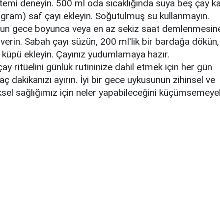
temi deneyin. 500 ml oda sıcaklığında suya beş çay ka
 gram) saf çayı ekleyin. Soğutulmuş su kullanmayın.
un gece boyunca veya en az sekiz saat demlenmesin
 verin. Sabah çayı süzün, 200 ml'lik bir bardağa dökün, 
 küpü ekleyin. Ç
ayınız yudumlamaya hazır.
ay ritüelini günlük rutininize dahil etmek için her gün
aç dakikanızı ayırın. İyi bir gece uykusunun zihinsel ve
iksel sağlığımız için neler yapabileceğini küçümsemeye