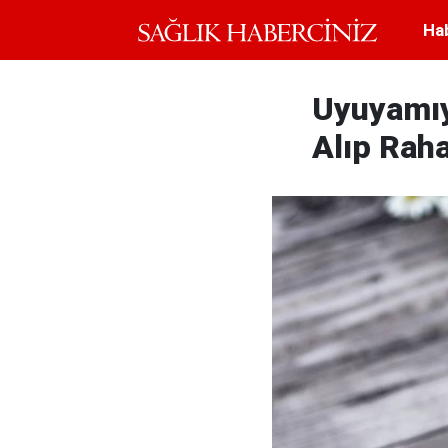
Ha
Uyuyamıy
Alıp Rah