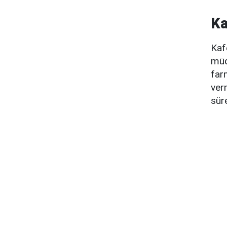
Ka
Kaf
müd
far
ver
sür