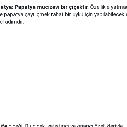
atya: Papatya mucizevi bir çiçektir.
Özellikle yatm
e papatya çayı içmek rahat bir uyku için yapılabilecek 
el adımdır.
ife
çiçeği: Bu çiçek, yatıştırıcı ve onarıcı özellikleriyle