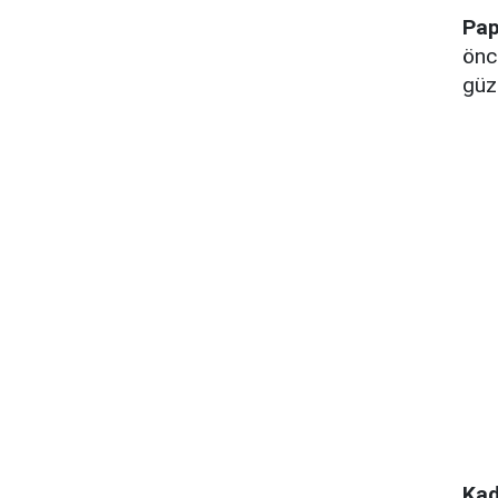
Pap
önc
güz
Kad