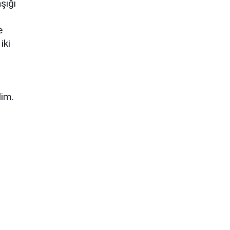
şığı
e
iki
lim.