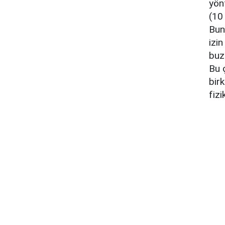
yön
(10
Bun
izin
buz
Bu ç
birk
fiz