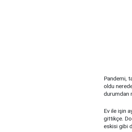
Pandemi, t
oldu nerede
durumdan mu
Ev ile işin
gittikçe. D
eskisi gibi 