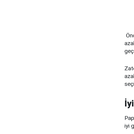
Önc
aza
geç
Zat
azal
seç
İy
Papa
iyi 