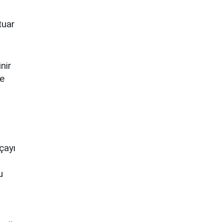
tuar
nir
ve
çayı
u