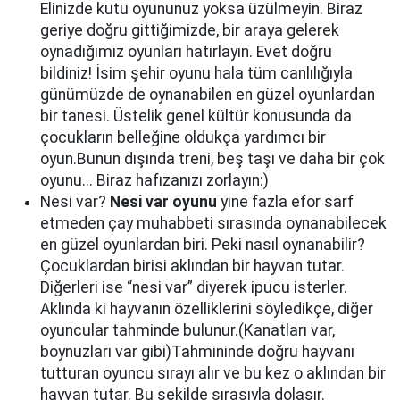
Elinizde kutu oyununuz yoksa üzülmeyin. Biraz
geriye doğru gittiğimizde, bir araya gelerek
oynadığımız oyunları hatırlayın. Evet doğru
bildiniz! İsim şehir oyunu hala tüm canlılığıyla
günümüzde de oynanabilen en güzel oyunlardan
bir tanesi. Üstelik genel kültür konusunda da
çocukların belleğine oldukça yardımcı bir
oyun.Bunun dışında treni, beş taşı ve daha bir çok
oyunu... Biraz hafızanızı zorlayın:)
Nesi var?
Nesi var oyunu
yine fazla efor sarf
etmeden çay muhabbeti sırasında oynanabilecek
en güzel oyunlardan biri. Peki nasıl oynanabilir?
Çocuklardan birisi aklından bir hayvan tutar.
Diğerleri ise “nesi var” diyerek ipucu isterler.
Aklında ki hayvanın özelliklerini söyledikçe, diğer
oyuncular tahminde bulunur.(Kanatları var,
boynuzları var gibi)Tahmininde doğru hayvanı
tutturan oyuncu sırayı alır ve bu kez o aklından bir
hayvan tutar. Bu şekilde sırasıyla dolaşır.