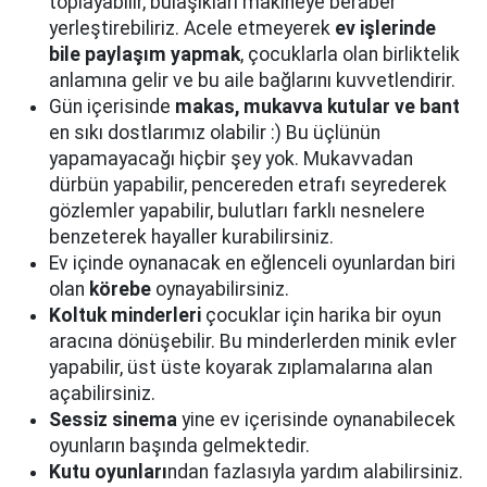
toplayabilir, bulaşıkları makineye beraber
yerleştirebiliriz. Acele etmeyerek
ev işlerinde
bile paylaşım yapmak
, çocuklarla olan birliktelik
anlamına gelir ve bu aile bağlarını kuvvetlendirir.
Gün içerisinde
makas, mukavva kutular ve bant
en sıkı dostlarımız olabilir :) Bu üçlünün
yapamayacağı hiçbir şey yok. Mukavvadan
dürbün yapabilir, pencereden etrafı seyrederek
gözlemler yapabilir, bulutları farklı nesnelere
benzeterek hayaller kurabilirsiniz.
Ev içinde oynanacak en eğlenceli oyunlardan biri
olan
körebe
oynayabilirsiniz.
Koltuk minderleri
çocuklar için harika bir oyun
aracına dönüşebilir. Bu minderlerden minik evler
yapabilir, üst üste koyarak zıplamalarına alan
açabilirsiniz.
Sessiz sinema
yine ev içerisinde oynanabilecek
oyunların başında gelmektedir.
Kutu oyunları
ndan fazlasıyla yardım alabilirsiniz.