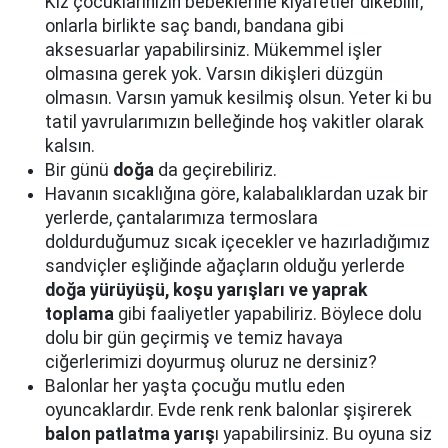
Kız çocuklarınızın bebeklerine kıyafetler dikebilir,
onlarla birlikte saç bandı, bandana gibi
aksesuarlar yapabilirsiniz. Mükemmel işler
olmasına gerek yok. Varsın dikişleri düzgün
olmasın. Varsın yamuk kesilmiş olsun. Yeter ki bu
tatil yavrularımızın belleğinde hoş vakitler olarak
kalsın.
Bir günü
doğa
da geçirebiliriz.
Havanın sıcaklığına göre, kalabalıklardan uzak bir
yerlerde, çantalarımıza termoslara
doldurduğumuz sıcak içecekler ve hazırladığımız
sandviçler eşliğinde ağaçların olduğu yerlerde
doğa yürüyüşü, koşu yarışları ve yaprak
toplama
gibi faaliyetler yapabiliriz. Böylece dolu
dolu bir gün geçirmiş ve temiz havaya
ciğerlerimizi doyurmuş oluruz ne dersiniz?
Balonlar her yaşta çocuğu mutlu eden
oyuncaklardır. Evde renk renk balonlar şişirerek
balon patlatma yarış
ı yapabilirsiniz. Bu oyuna siz