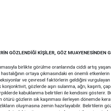
ERİN GÖZLENDİĞİ KİŞİLER, GÖZ MUAYENESİNDEN 
nmasıyla birlikte görülme oranlarında ciddi artış yaşana
t hastalığının ortaya çıkmasındaki en önemli etkenlerin
nfeksiyonlar ve çevresel faktörlerin geldiğini vurgulayan
ik konjonktivit, gözlerde aşırı sulanma, ağrı, kaşıntı, ç
rpiklerde kabuklanma belirtileri ile kendisini gösterir. B
 ötürü gözlerin sık kaşınması ilerleyen dönemde ker
zlıkların oluşmasına zemin hazırlayabilir. Belirtilerin gö