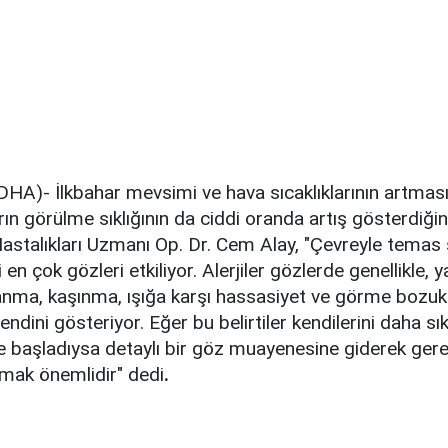
A)- İlkbahar mevsimi ve hava sıcaklıklarının artmasıy
rın görülme sıklığının da ciddi oranda artış gösterdiğin
stalıkları Uzmanı Op. Dr. Cem Alay, "Çevreyle temas 
ri en çok gözleri etkiliyor. Alerjiler gözlerde genellikle,
nma, kaşınma, ışığa karşı hassasiyet ve görme bozuklu
 kendini gösteriyor. Eğer bu belirtiler kendilerini daha sık
başladıysa detaylı bir göz muayenesine giderek gere
almak önemlidir" dedi
.