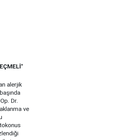
GEÇMELİ"
n alerjik
 başında
 Op. Dr.
apaklanma ve
u
atokonus
zlendiği