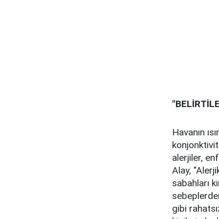
"BELİRTİL
Havanın ısı
konjonktivi
alerjiler, e
Alay, "Alerj
sabahları ki
sebeplerden
gibi rahatsı