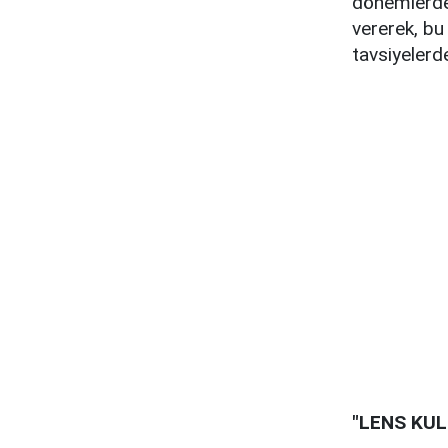
dönemlerde o
vererek, bu
tavsiyelerd
"LENS KU