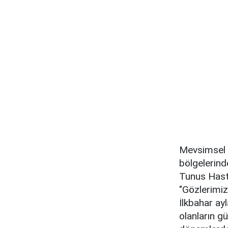
Mevsimsel al
bölgelerind
Tunus Hasta
"Gözlerimiz
İlkbahar ayl
olanların g