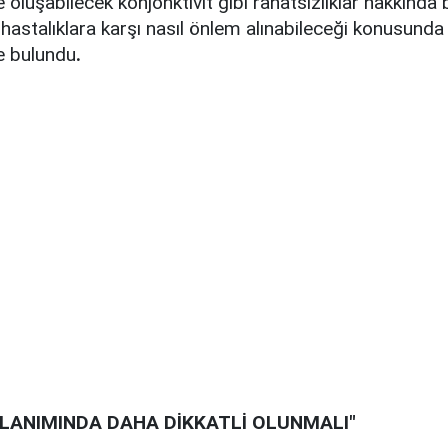
luşabilecek konjonktivit gibi rahatsızlıklar hakkında b
 hastalıklara karşı nasıl önlem alınabileceği konusunda
e bulundu
.
LLANIMINDA DAHA DİKKATLİ OLUNMALI"