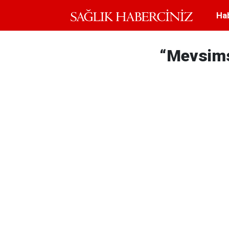
Ha
“Mevsimse