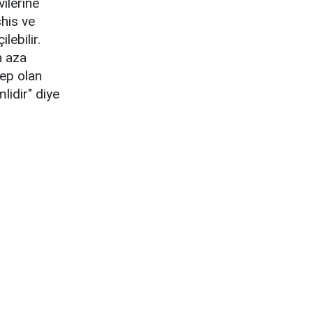
ilerine
şhis ve
lebilir.
n aza
bep olan
idir" diye