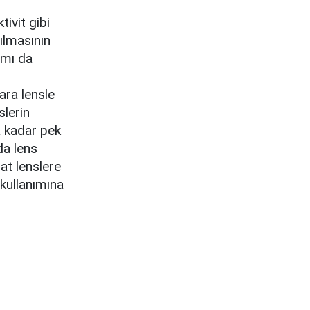
tivit gibi
ılmasının
ımı da
ara lensle
slerin
a kadar pek
da lens
at lenslere
kullanımına