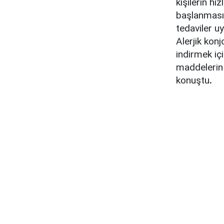
kişilerin hı
başlanması 
tedaviler uy
Alerjik konj
indirmek içi
maddelerin 
konuştu
.