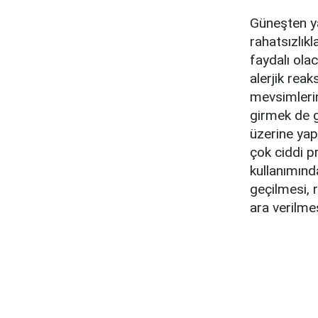
Güneşten yay
rahatsızlık
faydalı olac
alerjik reak
mevsimlerin
girmek de g
üzerine yap
çok ciddi p
kullanımında
geçilmesi, 
ara verilmes