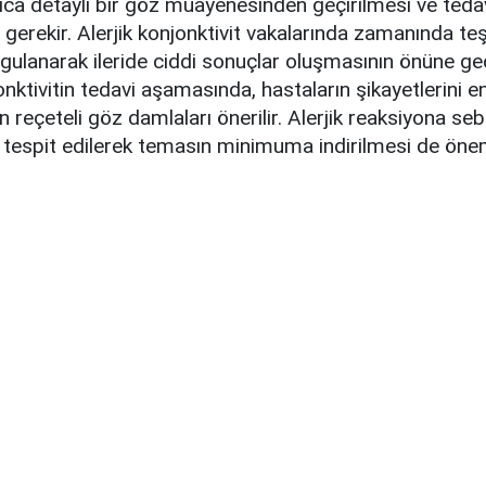
zlıca detaylı bir göz muayenesinden geçirilmesi ve tedav
gerekir. Alerjik konjonktivit vakalarında zamanında te
gulanarak ileride ciddi sonuçlar oluşmasının önüne geçi
onktivitin tedavi aşamasında, hastaların şikayetlerini e
n reçeteli göz damlaları önerilir. Alerjik reaksiyona se
tespit edilerek temasın minimuma indirilmesi de öneml