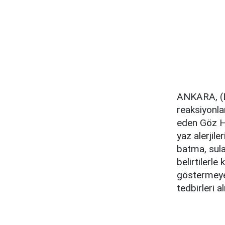
ANKARA, (DH
reaksiyonla
eden Göz Ha
yaz alerjile
batma, sula
belirtilerle
göstermeye 
tedbirleri 