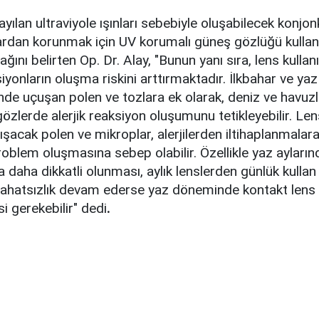
ılan ultraviyole ışınları sebebiyle oluşabilecek konjonk
lardan korunmak için UV korumalı güneş gözlüğü kullan
ağını belirten Op. Dr. Alay, "Bunun yanı sıra, lens kullan
siyonların oluşma riskini arttırmaktadır. İlkbahar ve yaz
de uçuşan polen ve tozlara ek olarak, deniz ve havuzl
özlerde alerjik reaksiyon oluşumunu tetikleyebilir. Len
ışacak polen ve mikroplar, alerjilerden iltihaplanmalar
roblem oluşmasına sebep olabilir. Özellikle yaz ayların
 daha dikkatli olunması, aylık lenslerden günlük kullan 
rahatsızlık devam ederse yaz döneminde kontakt lens 
i gerekebilir" dedi
.