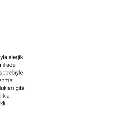
la alerjik
i ifade
sebebiyle
 yanma,
kları gibi
lıkla
kli