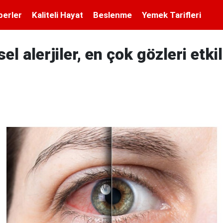
berler
Kaliteli Hayat
Beslenme
Yemek Tarifleri
l alerjiler, en çok gözleri etkil