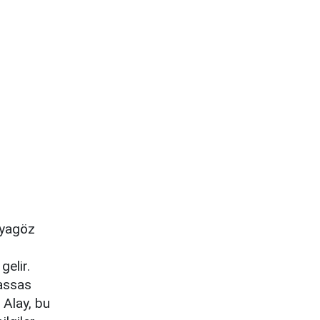
nyagöz
gelir.
hassas
 Alay, bu