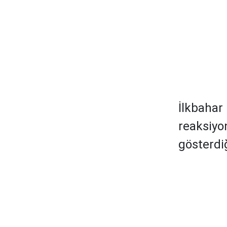
İlkbahar 
reaksiyon
gösterdiğ